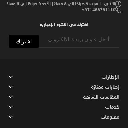
الاثنين - السبت 9 صباحًا إلى 8 مساءً | الأحد 9 صباحًا إلى 6 مساءً
971468781110+
اشترك في النشرة الإخبارية
Sign
Up
اشتراك
for
Our
Newsletter:
الإطارات
إطارات ممتازة
المقاسات الشائعة
خدمات
معلومات