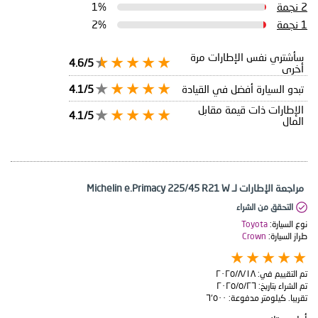
2 نجمة
1%
1 نجمة
2%
سأشتري نفس الإطارات مرة
4.6/5
أخرى
تبدو السيارة أفضل في القيادة
4.1/5
الإطارات ذات قيمة مقابل
4.1/5
المال
مراجعة الإطارات لـ Michelin e.Primacy 225/45 R21 W
التحقق من الشراء
نوع السيارة:
Toyota
طراز السيارة:
Crown
تم التقييم في:
١٨‏/٨‏/٢٠٢٥
تم الشراء بتاريخ:
٢٦‏/٥‏/٢٠٢٥
تقريبا. كيلومتر مدفوعة:
٦٬٥٠٠