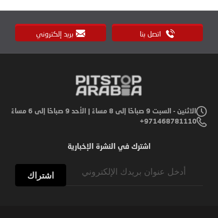
اتصل بنا
بريد إلكتروني
الاثنين - السبت 9 صباحًا إلى 8 مساءً | الأحد 9 صباحًا إلى 6 مساءً
971468781110+
اشترك في النشرة الإخبارية
Sign
Up
اشتراك
for
Our
Newsletter: