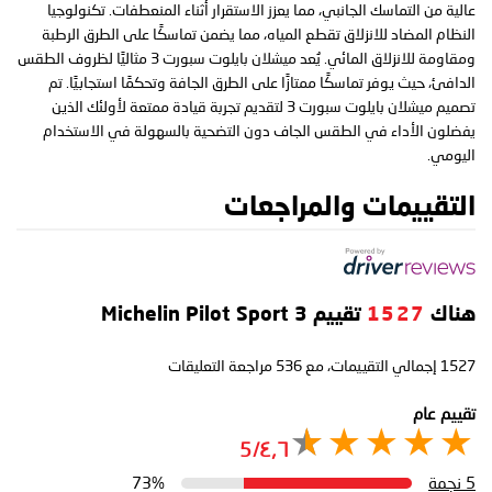
عالية من التماسك الجانبي، مما يعزز الاستقرار أثناء المنعطفات. تكنولوجيا
النظام المضاد للانزلاق تقطع المياه، مما يضمن تماسكًا على الطرق الرطبة
ومقاومة للانزلاق المائي. يُعد ميشلان بايلوت سبورت 3 مثاليًا لظروف الطقس
الدافئ، حيث يوفر تماسكًا ممتازًا على الطرق الجافة وتحكمًا استجابيًا. تم
تصميم ميشلان بايلوت سبورت 3 لتقديم تجربة قيادة ممتعة لأولئك الذين
يفضلون الأداء في الطقس الجاف دون التضحية بالسهولة في الاستخدام
اليومي.
التقييمات والمراجعات
هناك
1527
تقييم Michelin Pilot Sport 3
1527
إجمالي التقييمات، مع
536
مراجعة التعليقات
تقييم عام
٤٫٦/5
5 نجمة
73%