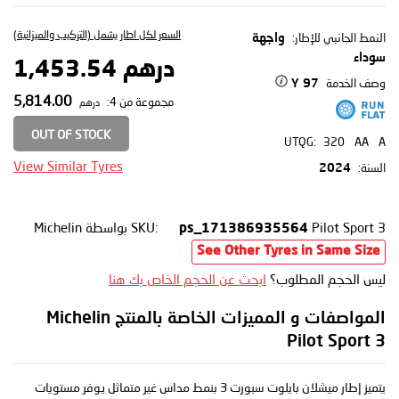
السعر لكل اطار يشمل (التركيب والميزانية)
النمط الجانبي للإطار:
واجهة
سوداء
درهم 1,453.54
وصف الخدمة
97 Y
5,814.00
مجموعة من 4:
درهم
OUT OF STOCK
UTQG:
320
AA
A
View Similar Tyres
السنة:
2024
Pilot Sport 3
SKU:
بواسطة Michelin
ps_171386935564
See Other Tyres in Same Size
ليس الحجم المطلوب؟
ابحث عن الحجم الخاص بك هنا
المواصفات و المميزات الخاصة بالمنتج Michelin
Pilot Sport 3
يتميز إطار ميشلان بايلوت سبورت 3 بنمط مداس غير متماثل يوفر مستويات