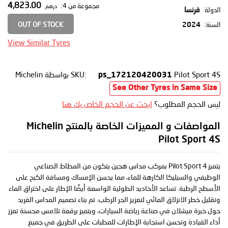
4,823.00
مجموعة من 4:
درهم
الدولة
فرنسا
OUT OF STOCK
السنة:
2024
View Similar Tyres
Pilot Sport 4S
SKU:
بواسطة Michelin
ps_172120420031
See Other Tyres in Same Size
ليس الحجم المطلوب؟
ابحث عن الحجم الخاص بك هنا
المواصفات و المميزات الخاصة بالمنتج Michelin
Pilot Sport 4S
يتميز Pilot Sport 4 بمركب مداس هجين يتكون من المطاط الصناعي
الوظيفي والسيليكا الكارهة للماء، مما يحسن الإمساك ومسافة الكبح على
الأسطح الرطبة. تساعد الأخاديد الطولية الواسعة أيضًا الإطار على اختراق الماء
وتقليل خطر الانزلاق المائي لتعزيز الجر الرطب. تم بناء تصميم المداس الفريد
حول خبرة ميشلان في صناعة رياضة السيارات، ويتميز برقعة تلامس محسنة تعزز
أداء القيادة وتحسن استجابة الإطارات للمطبات على الطريق في جميع