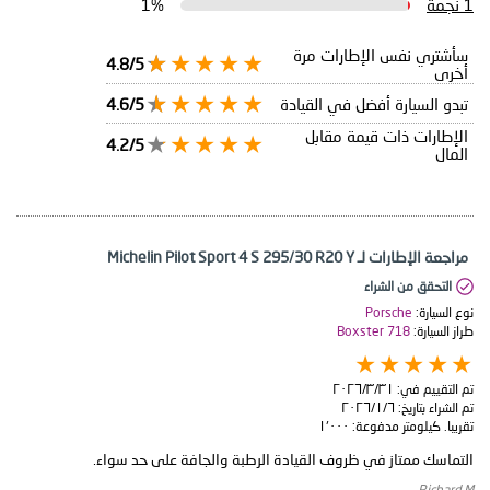
1 نجمة
1%
سأشتري نفس الإطارات مرة
4.8/5
أخرى
تبدو السيارة أفضل في القيادة
4.6/5
الإطارات ذات قيمة مقابل
4.2/5
المال
مراجعة الإطارات لـ Michelin Pilot Sport 4 S 295/30 R20 Y
التحقق من الشراء
نوع السيارة:
Porsche
طراز السيارة:
Boxster 718
تم التقييم في:
٣١‏/٣‏/٢٠٢٦
تم الشراء بتاريخ:
٦‏/١‏/٢٠٢٦
تقريبا. كيلومتر مدفوعة:
١٬٠٠٠
التماسك ممتاز في ظروف القيادة الرطبة والجافة على حد سواء.
Richard M