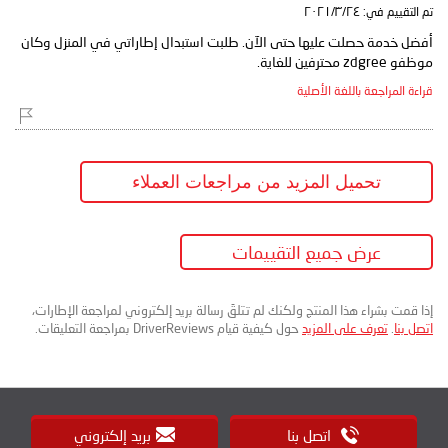
تم التقييم في:
٢٤‏/٣‏/٢٠٢١
أفضل خدمة حصلت عليها حتى الآن. طلبت استبدال إطاراتي في المنزل وكان
موظفو zdgree محترفين للغاية.
قراءة المراجعة باللغة الأصلية
تحميل المزيد من مراجعات العملاء
عرض جميع التقييمات
إذا قمت بشراء هذا المنتج ولكنك لم تتلقَ رسالة بريد إلكتروني لمراجعة الإطارات،
اتصل بنا
.
تعرف على المزيد
حول كيفية قيام DriverReviews بمراجعة التعليقات.
اتصل بنا
بريد إلكتروني