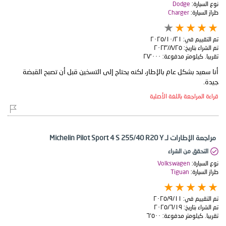
نوع السيارة:
Dodge
طراز السيارة:
Charger
تم التقييم في:
٢١‏/١٠‏/٢٠٢٥
تم الشراء بتاريخ:
٢٥‏/٨‏/٢٠٢٣
تقريبا. كيلومتر مدفوعة:
٢٧٬٠٠٠
أنا سعيد بشكل عام بالإطار، لكنه يحتاج إلى التسخين قبل أن تصبح القبضة
جيدة.
قراءة المراجعة باللغة الأصلية
مراجعة الإطارات لـ Michelin Pilot Sport 4 S 255/40 R20 Y
التحقق من الشراء
نوع السيارة:
Volkswagen
طراز السيارة:
Tiguan
تم التقييم في:
١١‏/٩‏/٢٠٢٥
تم الشراء بتاريخ:
١٩‏/٦‏/٢٠٢٥
تقريبا. كيلومتر مدفوعة:
٦٬٥٠٠