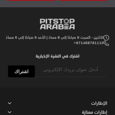
الاثنين - السبت 9 صباحًا إلى 8 مساءً | الأحد 9 صباحًا إلى 6 مساءً
971468781110+
اشترك في النشرة الإخبارية
Sign
Up
اشتراك
for
Our
Newsletter:
الإطارات
إطارات ممتازة