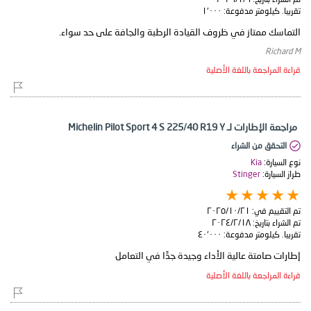
تقريبا. كيلومتر مدفوعة:
١٬٠٠٠
التماسك ممتاز في ظروف القيادة الرطبة والجافة على حد سواء.
Richard M
قراءة المراجعة باللغة الأصلية
مراجعة الإطارات لـ Michelin Pilot Sport 4 S 225/40 R19 Y
التحقق من الشراء
نوع السيارة:
Kia
طراز السيارة:
Stinger
تم التقييم في:
٢١‏/١٠‏/٢٠٢٥
تم الشراء بتاريخ:
١٨‏/٢‏/٢٠٢٤
تقريبا. كيلومتر مدفوعة:
٤٠٬٠٠٠
إطارات صامتة عالية الأداء وجيدة جدًا في التعامل
قراءة المراجعة باللغة الأصلية