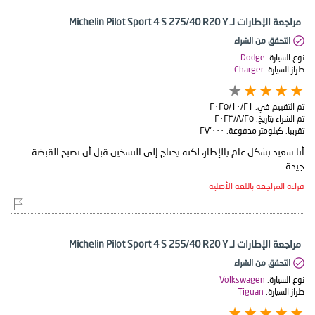
مراجعة الإطارات لـ Michelin Pilot Sport 4 S 275/40 R20 Y
التحقق من الشراء
نوع السيارة:
Dodge
طراز السيارة:
Charger
تم التقييم في:
٢١‏/١٠‏/٢٠٢٥
تم الشراء بتاريخ:
٢٥‏/٨‏/٢٠٢٣
تقريبا. كيلومتر مدفوعة:
٢٧٬٠٠٠
أنا سعيد بشكل عام بالإطار، لكنه يحتاج إلى التسخين قبل أن تصبح القبضة
جيدة.
قراءة المراجعة باللغة الأصلية
مراجعة الإطارات لـ Michelin Pilot Sport 4 S 255/40 R20 Y
التحقق من الشراء
نوع السيارة:
Volkswagen
طراز السيارة:
Tiguan