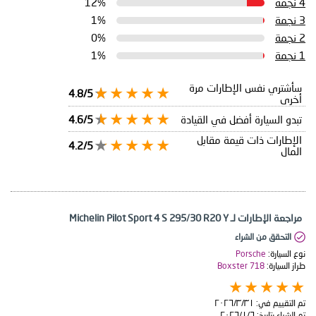
4 نجمة
12%
3 نجمة
1%
2 نجمة
0%
1 نجمة
1%
سأشتري نفس الإطارات مرة
4.8/5
أخرى
تبدو السيارة أفضل في القيادة
4.6/5
الإطارات ذات قيمة مقابل
4.2/5
المال
مراجعة الإطارات لـ Michelin Pilot Sport 4 S 295/30 R20 Y
التحقق من الشراء
نوع السيارة:
Porsche
طراز السيارة:
Boxster 718
تم التقييم في:
٣١‏/٣‏/٢٠٢٦
تم الشراء بتاريخ:
٦‏/١‏/٢٠٢٦