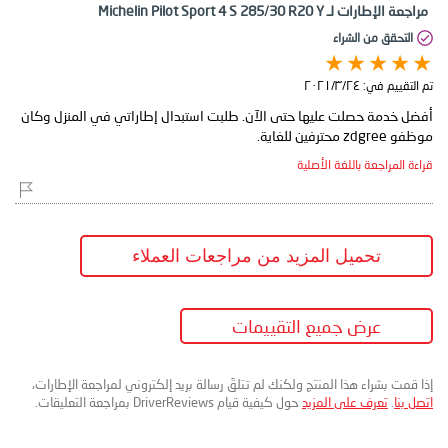
مراجعة الإطارات لـ Michelin Pilot Sport 4 S 285/30 R20 Y
التحقق من الشراء
تم التقييم في:
٢٤‏/٣‏/٢٠٢١
أفضل خدمة حصلت عليها حتى الآن. طلبت استبدال إطاراتي في المنزل وكان
موظفو zdgree محترفين للغاية.
قراءة المراجعة باللغة الأصلية
تحميل المزيد من مراجعات العملاء
عرض جميع التقييمات
إذا قمت بشراء هذا المنتج ولكنك لم تتلقَ رسالة بريد إلكتروني لمراجعة الإطارات،
اتصل بنا
.
تعرف على المزيد
حول كيفية قيام DriverReviews بمراجعة التعليقات.