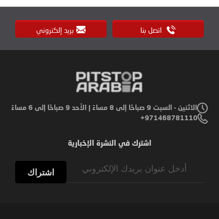
اتصل بنا
بريد إلكتروني
الاثنين - السبت 9 صباحًا إلى 8 مساءً | الأحد 9 صباحًا إلى 6 مساءً
971468781110+
اشترك في النشرة الإخبارية
Sign
Up
اشتراك
for
Our
Newsletter: