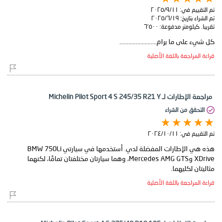
تم التقييم في:
١١‏/٩‏/٢٠٢٥
تم الشراء بتاريخ:
١٩‏/٦‏/٢٠٢٥
تقريبا. كيلومتر مدفوعة:
٦٬٥٠٠
كل شيء على ما يرام.........................
قراءة المراجعة باللغة الأصلية
مراجعة الإطارات لـ Michelin Pilot Sport 4 S 245/35 R21 Y
التحقق من الشراء
تم التقييم في:
١١‏/١٠‏/٢٠٢٤
هذه هي الإطارات المفضلة لدي. أستخدمها في سيارتي BMW 750Li
XDrive وMercedes AMG GTS، وهما سيارتان مختلفتان تمامًا، لكنهما
مثاليتان لكليهما.
قراءة المراجعة باللغة الأصلية