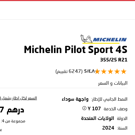
Michelin Pilot Sport 4S
355/25 R21
(6247 تقييم)
٤٫٨/5
البيانات و السعر
السعر لكل اطار يشمل (ا
النمط الجانبي للإطار:
واجهة سوداء
وصف الخدمة
درهم 2,228.97
107 Y
الدولة
الولايات المتحدة
مجموعة من 4:
السنة:
2024
ي