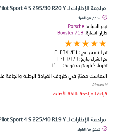
مراجعة الإطارات لـ Michelin Pilot Sport 4 S 295/30 R20 Y
التحقق من الشراء
نوع السيارة:
Porsche
طراز السيارة:
Boxster 718
تم التقييم في:
٣١‏/٣‏/٢٠٢٦
تم الشراء بتاريخ:
٦‏/١‏/٢٠٢٦
تقريبا. كيلومتر مدفوعة:
١٬٠٠٠
التماسك ممتاز في ظروف القيادة الرطبة والجافة عل
Richard M
قراءة المراجعة باللغة الأصلية
مراجعة الإطارات لـ Michelin Pilot Sport 4 S 225/40 R19 Y
التحقق من الشراء