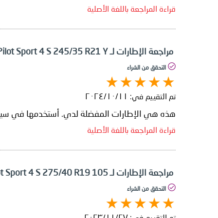
قراءة المراجعة باللغة الأصلية
مراجعة الإطارات لـ Michelin Pilot Sport 4 S 245/35 R21 Y
التحقق من الشراء
تم التقييم في:
١١‏/١٠‏/٢٠٢٤
هذه هي الإطارات المفضلة لدي. أستخدمها في سيارتي BMW 750Li XDrive وMercedes AMG GTS، وهما سيارتان مختلفتان تمامًا، لكنهما مثالي
قراءة المراجعة باللغة الأصلية
مراجعة الإطارات لـ Michelin Pilot Sport 4 S 275/40 R19 105
التحقق من الشراء
تم التقييم في:
٢٧‏/١١‏/٢٠٢٣