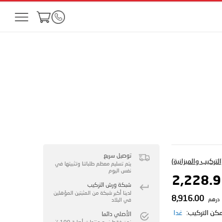
توصيل سريع
لتركيب والميزانية)
يتم تسليم معظم طلباتنا وتثبيتها في
نفس اليوم
شبكة ورش التركيب
لدينا أكبر شبكة من المثبتين المؤهلين
8,916.00
درهم
في البلاد
مكن التركيب:
غدا
الأصلي دائما
نحن فقط نبيع منتجات أصلية 100 ٪