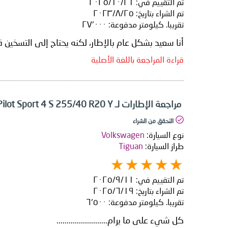
تم التقييم في:
٢١‏/١٠‏/٢٠٢٥
تم الشراء بتاريخ:
٢٥‏/٨‏/٢٠٢٣
تقريبا. كيلومتر مدفوعة:
٢٧٬٠٠٠
أنا سعيد بشكل عام بالإطار، لكنه يحتاج إلى التسخين 
قراءة المراجعة باللغة الأصلية
مراجعة الإطارات لـ Michelin Pilot Sport 4 S 255/40 R20 Y
التحقق من الشراء
نوع السيارة:
Volkswagen
طراز السيارة:
Tiguan
تم التقييم في:
١١‏/٩‏/٢٠٢٥
تم الشراء بتاريخ:
١٩‏/٦‏/٢٠٢٥
تقريبا. كيلومتر مدفوعة:
٦٬٥٠٠
كل شيء على ما يرام.........................