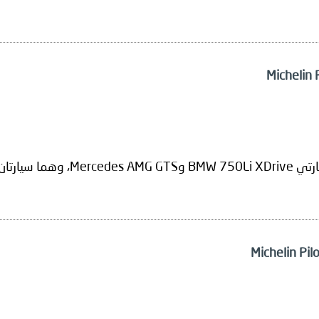
تان لكليهما.