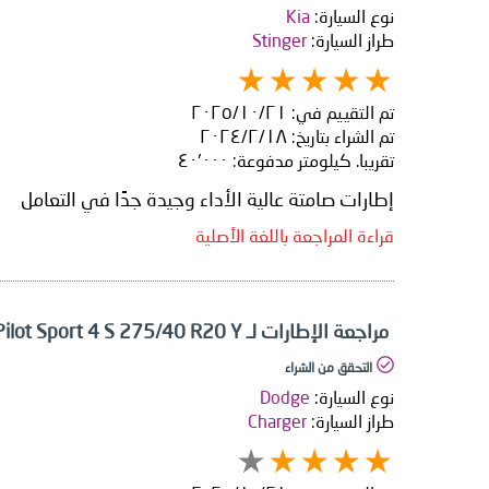
نوع السيارة:
Kia
طراز السيارة:
Stinger
تم التقييم في:
٢١‏/١٠‏/٢٠٢٥
تم الشراء بتاريخ:
١٨‏/٢‏/٢٠٢٤
تقريبا. كيلومتر مدفوعة:
٤٠٬٠٠٠
إطارات صامتة عالية الأداء وجيدة جدًا في التعامل
قراءة المراجعة باللغة الأصلية
مراجعة الإطارات لـ Michelin Pilot Sport 4 S 275/40 R20 Y
التحقق من الشراء
نوع السيارة:
Dodge
طراز السيارة:
Charger