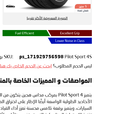
سنين
5
ضمان لمدة
الصورة المعروضة الأكثر تقريبا
Fuel Efficient
Excellent Grip
Lower Noise in Class
Pilot Sport 4S
SKU:
بوا
ps_171929756598
ليس الحجم المطلوب؟
ابحث عن الحجم الخاص بك هنا
المواصفات و المميزات الخاصة بالمنتج elin Pilot Sport 4S
يتميز Pilot Sport 4 بمركب مداس هجي
الأخاديد الطولية الواسعة أيضًا الإطار على اختراق ال
السيارات، ويتميز برقعة تلامس محسنة تعزز أداء الق