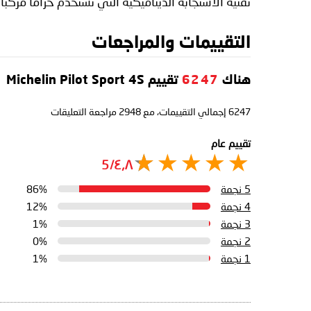
تقنية الاستجابة الديناميكية التي تستخدم حزامًا مركبًا ه
التقييمات والمراجعات
هناك
6247
تقييم Michelin Pilot Sport 4S
6247
إجمالي التقييمات، مع
2948
مراجعة التعليقات
تقييم عام
٤٫٨/5
5 نجمة
86%
4 نجمة
12%
3 نجمة
1%
2 نجمة
0%
1 نجمة
1%