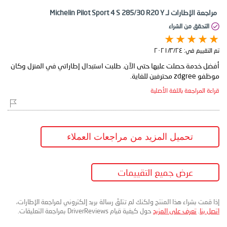
مراجعة الإطارات لـ Michelin Pilot Sport 4 S 285/30 R20 Y
التحقق من الشراء
تم التقييم في:
٢٤‏/٣‏/٢٠٢١
أفضل خدمة حصلت عليها حتى الآن. طلبت استبدال إطاراتي في المنزل وكان
موظفو zdgree محترفين للغاية.
قراءة المراجعة باللغة الأصلية
تحميل المزيد من مراجعات العملاء
عرض جميع التقييمات
إذا قمت بشراء هذا المنتج ولكنك لم تتلقَ رسالة بريد إلكتروني لمراجعة الإطارات،
اتصل بنا
.
تعرف على المزيد
حول كيفية قيام DriverReviews بمراجعة التعليقات.