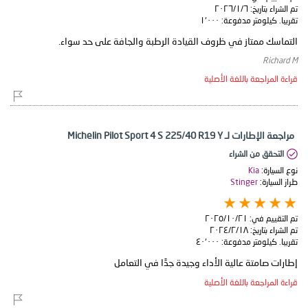
تم الشراء بتاريخ:
٦‏/١‏/٢٠٢٦
تقريبا. كيلومتر مدفوعة:
١٬٠٠٠
التماسك ممتاز في ظروف القيادة الرطبة والجافة على حد سواء.
Richard M
قراءة المراجعة باللغة الأصلية
مراجعة الإطارات لـ Michelin Pilot Sport 4 S 225/40 R19 Y
التحقق من الشراء
نوع السيارة:
Kia
طراز السيارة:
Stinger
تم التقييم في:
٢١‏/١٠‏/٢٠٢٥
تم الشراء بتاريخ:
١٨‏/٢‏/٢٠٢٤
تقريبا. كيلومتر مدفوعة:
٤٠٬٠٠٠
إطارات صامتة عالية الأداء وجيدة جدًا في التعامل
قراءة المراجعة باللغة الأصلية