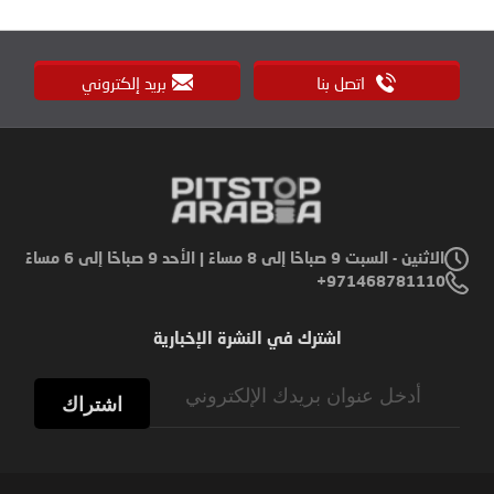
اتصل بنا
بريد إلكتروني
الاثنين - السبت 9 صباحًا إلى 8 مساءً | الأحد 9 صباحًا إلى 6 مساءً
971468781110+
اشترك في النشرة الإخبارية
Sign
Up
اشتراك
for
Our
Newsletter: