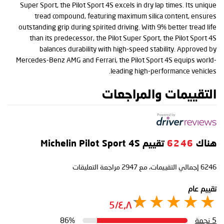
Super Sport, the Pilot Sport 4S excels in dry lap times. Its unique
tread compound, featuring maximum silica content, ensures
outstanding grip during spirited driving. With 9% better tread life
than its predecessor, the Pilot Super Sport, the Pilot Sport 4S
balances durability with high-speed stability. Approved by
Mercedes-Benz AMG and Ferrari, the Pilot Sport 4S equips world-
leading high-performance vehicles.
التقييمات والمراجعات
هناك
6246
تقييم Michelin Pilot Sport 4S
6246
إجمالي التقييمات، مع
2947
مراجعة التعليقات
تقييم عام
٤٫٨/5
5 نجمة
86%