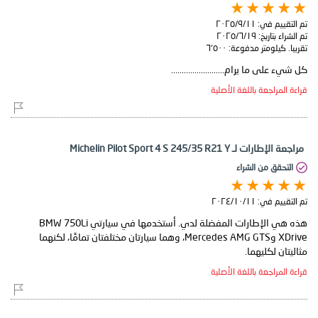
تم التقييم في:
١١‏/٩‏/٢٠٢٥
تم الشراء بتاريخ:
١٩‏/٦‏/٢٠٢٥
تقريبا. كيلومتر مدفوعة:
٦٬٥٠٠
كل شيء على ما يرام.........................
قراءة المراجعة باللغة الأصلية
مراجعة الإطارات لـ Michelin Pilot Sport 4 S 245/35 R21 Y
التحقق من الشراء
تم التقييم في:
١١‏/١٠‏/٢٠٢٤
هذه هي الإطارات المفضلة لدي. أستخدمها في سيارتي BMW 750Li
XDrive وMercedes AMG GTS، وهما سيارتان مختلفتان تمامًا، لكنهما
مثاليتان لكليهما.
قراءة المراجعة باللغة الأصلية