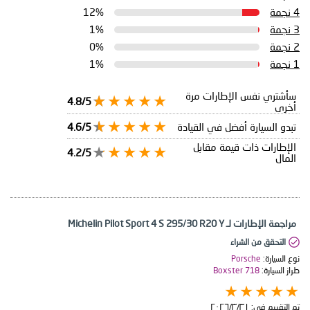
4 نجمة
12%
3 نجمة
1%
2 نجمة
0%
1 نجمة
1%
سأشتري نفس الإطارات مرة
4.8/5
أخرى
تبدو السيارة أفضل في القيادة
4.6/5
الإطارات ذات قيمة مقابل
4.2/5
المال
مراجعة الإطارات لـ Michelin Pilot Sport 4 S 295/30 R20 Y
التحقق من الشراء
نوع السيارة:
Porsche
طراز السيارة:
Boxster 718
تم التقييم في:
٣١‏/٣‏/٢٠٢٦