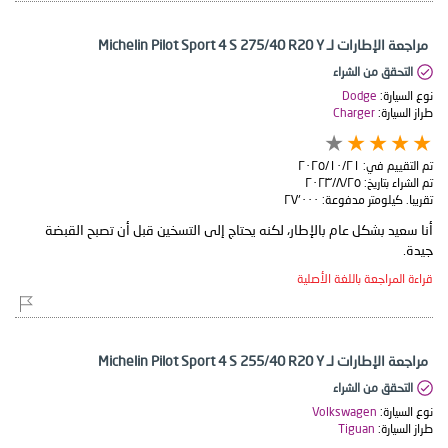
مراجعة الإطارات لـ Michelin Pilot Sport 4 S 275/40 R20 Y
التحقق من الشراء
نوع السيارة:
Dodge
طراز السيارة:
Charger
تم التقييم في:
٢١‏/١٠‏/٢٠٢٥
تم الشراء بتاريخ:
٢٥‏/٨‏/٢٠٢٣
تقريبا. كيلومتر مدفوعة:
٢٧٬٠٠٠
أنا سعيد بشكل عام بالإطار، لكنه يحتاج إلى التسخين قبل أن تصبح القبضة
جيدة.
قراءة المراجعة باللغة الأصلية
مراجعة الإطارات لـ Michelin Pilot Sport 4 S 255/40 R20 Y
التحقق من الشراء
نوع السيارة:
Volkswagen
طراز السيارة:
Tiguan