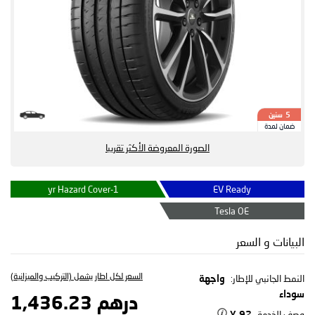
سنين
5
ضمان لمدة
الصورة المعروضة الأكثر تقريبا
1-yr Hazard Cover
EV Ready
Tesla OE
البيانات و السعر
السعر لكل اطار يشمل (التركيب والميزانية)
النمط الجانبي للإطار:
واجهة
سوداء
درهم 1,436.23
وصف الخدمة
92 Y