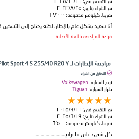
تم التقييم في:
٢١‏/١٠‏/٢٠٢٥
تم الشراء بتاريخ:
٢٥‏/٨‏/٢٠٢٣
تقريبا. كيلومتر مدفوعة:
٢٧٬٠٠٠
أنا سعيد بشكل عام بالإطار، لكنه يحتاج إلى التسخين 
قراءة المراجعة باللغة الأصلية
مراجعة الإطارات لـ Michelin Pilot Sport 4 S 255/40 R20 Y
التحقق من الشراء
نوع السيارة:
Volkswagen
طراز السيارة:
Tiguan
تم التقييم في:
١١‏/٩‏/٢٠٢٥
تم الشراء بتاريخ:
١٩‏/٦‏/٢٠٢٥
تقريبا. كيلومتر مدفوعة:
٦٬٥٠٠
كل شيء على ما يرام.........................