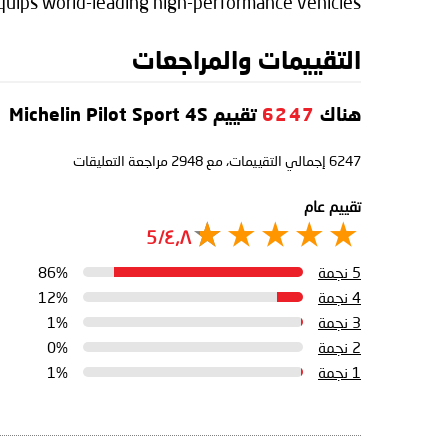
quips world-leading high-performance vehicles.
التقييمات والمراجعات
هناك
6247
تقييم Michelin Pilot Sport 4S
6247
إجمالي التقييمات، مع
2948
مراجعة التعليقات
تقييم عام
٤٫٨/5
5 نجمة
86%
4 نجمة
12%
3 نجمة
1%
2 نجمة
0%
1 نجمة
1%