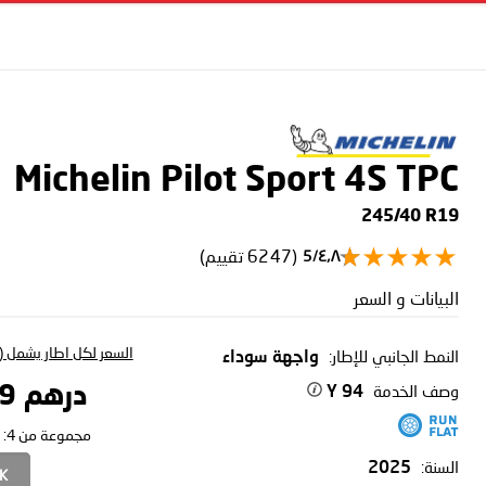
Michelin Pilot Sport 4S
TPC
245/40 R19
(6247 تقييم)
٤٫٨/5
البيانات و السعر
السعر لكل اطار يشمل (ا
النمط الجانبي للإطار:
واجهة سوداء
وصف الخدمة
درهم 1,491.39
94 Y
مجموعة من 4:
السنة:
2025
CK