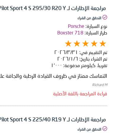
مراجعة الإطارات لـ Michelin Pilot Sport 4 S 295/30 R20 Y
التحقق من الشراء
نوع السيارة:
Porsche
طراز السيارة:
Boxster 718
تم التقييم في:
٣١‏/٣‏/٢٠٢٦
تم الشراء بتاريخ:
٦‏/١‏/٢٠٢٦
تقريبا. كيلومتر مدفوعة:
١٬٠٠٠
التماسك ممتاز في ظروف القيادة الرطبة والجافة عل
Richard M
قراءة المراجعة باللغة الأصلية
مراجعة الإطارات لـ Michelin Pilot Sport 4 S 225/40 R19 Y
التحقق من الشراء