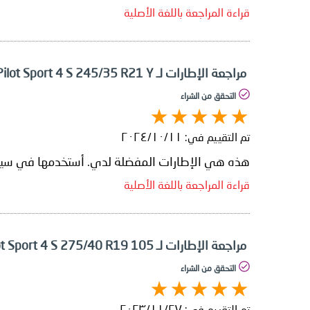
قراءة المراجعة باللغة الأصلية
مراجعة الإطارات لـ Michelin Pilot Sport 4 S 245/35 R21 Y
التحقق من الشراء
تم التقييم في:
١١‏/١٠‏/٢٠٢٤
هذه هي الإطارات المفضلة لدي. أستخدمها في سيارتي BMW 750Li XDrive وMercedes AMG GTS، وهما سيارتان مختلفتان تمامًا، لكنهما مثالي
قراءة المراجعة باللغة الأصلية
مراجعة الإطارات لـ Michelin Pilot Sport 4 S 275/40 R19 105
التحقق من الشراء
تم التقييم في:
٢٧‏/١١‏/٢٠٢٣