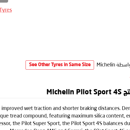
 Tyres
سطة Michelin
See Other Tyres in Same Size
Mich
r improved wet traction and shorter braking distances. De
unique tread compound, featuring maximum silica content, e
essor, the Pilot Super Sport, the Pilot Sport 4S balances d