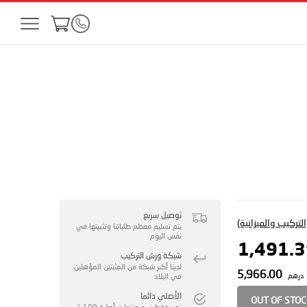
توصيل سريع
لتركيب والميزانية)
يتم تسليم معظم طلباتنا وتثبيتها في
نفس اليوم
شبكة ورش التركيب
لدينا أكبر شبكة من المثبتين المؤهلين
5,966.00
درهم
في البلاد
الأصلي دائما
OUT OF STO
نحن فقط نبيع منتجات أصلية 100 ٪