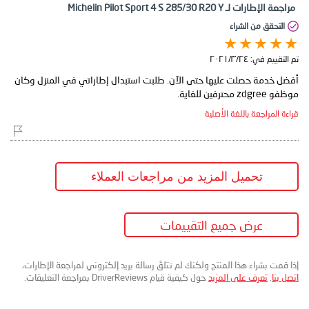
مراجعة الإطارات لـ Michelin Pilot Sport 4 S 285/30 R20 Y
التحقق من الشراء
تم التقييم في:
٢٤‏/٣‏/٢٠٢١
أفضل خدمة حصلت عليها حتى الآن. طلبت استبدال إطاراتي في المنزل وكان
موظفو zdgree محترفين للغاية.
قراءة المراجعة باللغة الأصلية
تحميل المزيد من مراجعات العملاء
عرض جميع التقييمات
إذا قمت بشراء هذا المنتج ولكنك لم تتلقَ رسالة بريد إلكتروني لمراجعة الإطارات،
اتصل بنا
.
تعرف على المزيد
حول كيفية قيام DriverReviews بمراجعة التعليقات.