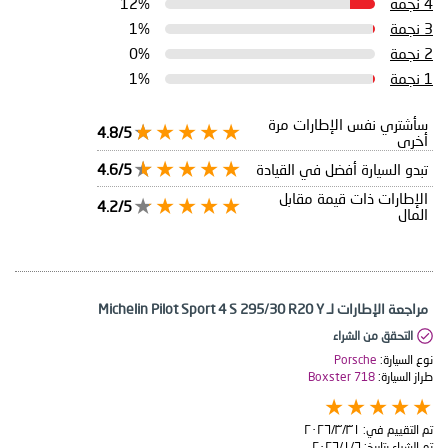
4 نجمة
12%
3 نجمة
1%
2 نجمة
0%
1 نجمة
1%
سأشتري نفس الإطارات مرة
4.8/5
أخرى
تبدو السيارة أفضل في القيادة
4.6/5
الإطارات ذات قيمة مقابل
4.2/5
المال
مراجعة الإطارات لـ Michelin Pilot Sport 4 S 295/30 R20 Y
التحقق من الشراء
نوع السيارة:
Porsche
طراز السيارة:
Boxster 718
تم التقييم في:
٣١‏/٣‏/٢٠٢٦
تم الشراء بتاريخ:
٦‏/١‏/٢٠٢٦