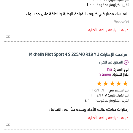
تقريبا. كيلومتر مدفوعة:
١٬٠٠٠
التماسك ممتاز في ظروف القيادة الرطبة والجافة على حد سواء.
Richard M
قراءة المراجعة باللغة الأصلية
مراجعة الإطارات لـ Michelin Pilot Sport 4 S 225/40 R19 Y
التحقق من الشراء
نوع السيارة:
Kia
طراز السيارة:
Stinger
تم التقييم في:
٢١‏/١٠‏/٢٠٢٥
تم الشراء بتاريخ:
١٨‏/٢‏/٢٠٢٤
تقريبا. كيلومتر مدفوعة:
٤٠٬٠٠٠
إطارات صامتة عالية الأداء وجيدة جدًا في التعامل
قراءة المراجعة باللغة الأصلية