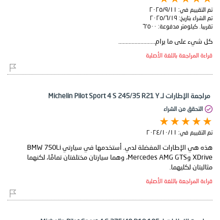
تم التقييم في:
١١‏/٩‏/٢٠٢٥
تم الشراء بتاريخ:
١٩‏/٦‏/٢٠٢٥
تقريبا. كيلومتر مدفوعة:
٦٬٥٠٠
كل شيء على ما يرام.........................
قراءة المراجعة باللغة الأصلية
مراجعة الإطارات لـ Michelin Pilot Sport 4 S 245/35 R21 Y
التحقق من الشراء
تم التقييم في:
١١‏/١٠‏/٢٠٢٤
هذه هي الإطارات المفضلة لدي. أستخدمها في سيارتي BMW 750Li
XDrive وMercedes AMG GTS، وهما سيارتان مختلفتان تمامًا، لكنهما
مثاليتان لكليهما.
قراءة المراجعة باللغة الأصلية