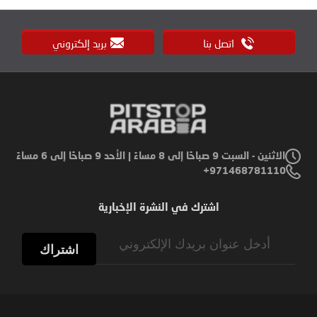
اتصل بنا
بريد إلكتروني
الاثنين - السبت 9 صباحًا إلى 8 مساءً | الأحد 9 صباحًا إلى 6 مساءً
971468781110+
اشترك في النشرة الإخبارية
Sign
Up
اشتراك
for
Our
Newsletter: