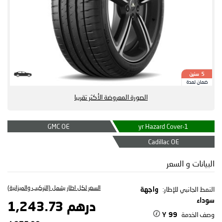
سنين
5
ضمان لمدة
الصورة المعروضة الأكثر تقريبا
GMC OE
1-yr Hazard Cover
Cadillac OE
البيانات و السعر
السعر لكل اطار يشمل (التركيب والميزانية)
النمط الجانبي للإطار:
واجهة
سوداء
درهم 1,243.73
وصف الخدمة
99 Y