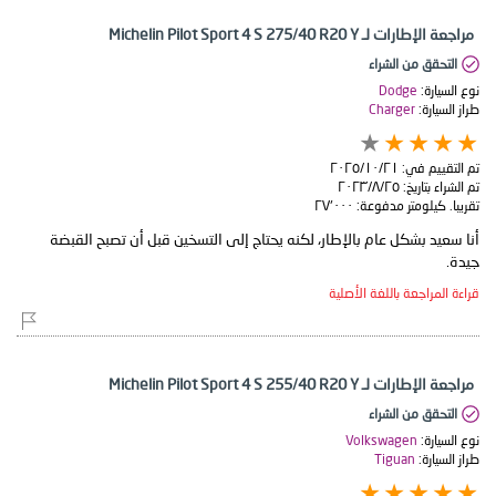
مراجعة الإطارات لـ Michelin Pilot Sport 4 S 275/40 R20 Y
التحقق من الشراء
نوع السيارة:
Dodge
طراز السيارة:
Charger
تم التقييم في:
٢١‏/١٠‏/٢٠٢٥
تم الشراء بتاريخ:
٢٥‏/٨‏/٢٠٢٣
تقريبا. كيلومتر مدفوعة:
٢٧٬٠٠٠
أنا سعيد بشكل عام بالإطار، لكنه يحتاج إلى التسخين قبل أن تصبح القبضة
جيدة.
قراءة المراجعة باللغة الأصلية
مراجعة الإطارات لـ Michelin Pilot Sport 4 S 255/40 R20 Y
التحقق من الشراء
نوع السيارة:
Volkswagen
طراز السيارة:
Tiguan