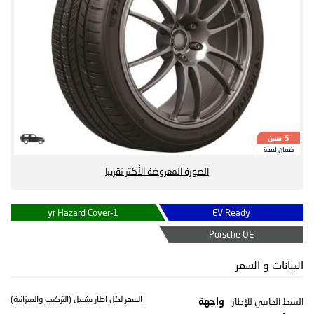
سنين
5
ضمان لمدة
الصورة المعروضة الأكثر تقريبا
1-yr Hazard Cover
EV Ready
Porsche OE
البيانات و السعر
السعر لكل اطار يشمل (التركيب والميزانية)
النمط الجانبي للإطار:
واجهة