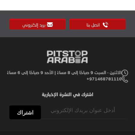
اتصل بنا
بريد إلكتروني
الاثنين - السبت 9 صباحًا إلى 8 مساءً | الأحد 9 صباحًا إلى 6 مساءً
971468781110+
اشترك في النشرة الإخبارية
Sign
Up
اشتراك
for
Our
Newsletter: