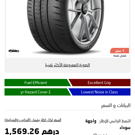
سنين
5
ضمان لمدة
الصورة المعروضة الأكثر تقريبا
Fuel Efficient
Excellent Grip
1-yr Hazard Cover
Lowest Noise in Class
البيانات و السعر
السعر لكل اطار يشمل (التركيب والميزانية)
النمط الجانبي للإطار:
واجهة
سوداء
درهم 1,569.26