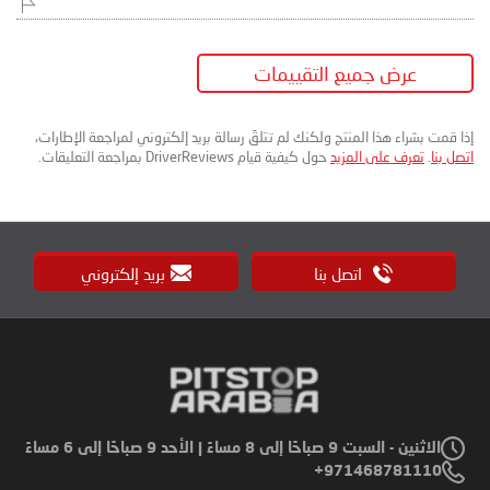
عرض جميع التقييمات
إذا قمت بشراء هذا المنتج ولكنك لم تتلقَ رسالة بريد إلكتروني لمراجعة الإطارات،
اتصل بنا
.
تعرف على المزيد
حول كيفية قيام DriverReviews بمراجعة التعليقات.
اتصل بنا
بريد إلكتروني
الاثنين - السبت 9 صباحًا إلى 8 مساءً | الأحد 9 صباحًا إلى 6 مساءً
971468781110+