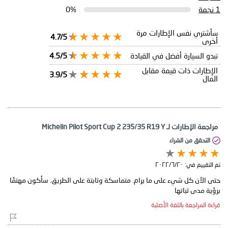
1 نجمة
0%
سأشتري نفس الإطارات مرة
4.7/5
أخرى
تبدو السيارة أفضل في القيادة
4.5/5
الإطارات ذات قيمة مقابل
3.9/5
المال
مراجعة الإطارات لـ Michelin Pilot Sport Cup 2 235/35 R19 Y
التحقق من الشراء
تم التقييم في:
٢٠‏/٦‏/٢٠٢٢
حتى الآن كل شيء على ما يرام. متماسكة وثابتة على الطريق. سأكون مهتمًا
برؤية مدى ثباتها
قراءة المراجعة باللغة الأصلية