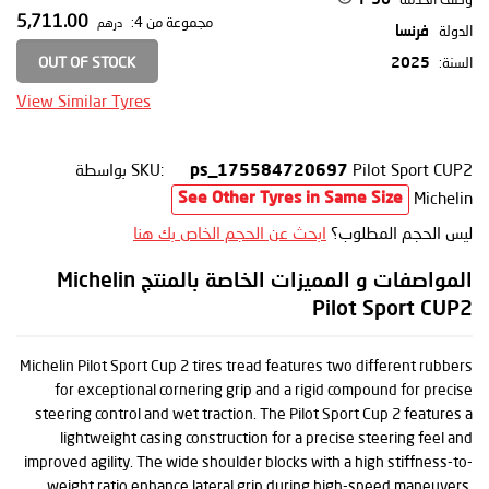
5,711.00
مجموعة من 4:
درهم
الدولة
فرنسا
OUT OF STOCK
السنة:
2025
View Similar Tyres
Pilot Sport CUP2
SKU:
بواسطة
ps_175584720697
Michelin
See Other Tyres in Same Size
ليس الحجم المطلوب؟
ابحث عن الحجم الخاص بك هنا
المواصفات و المميزات الخاصة بالمنتج Michelin
Pilot Sport CUP2
Michelin Pilot Sport Cup 2 tires tread features two different rubbers
for exceptional cornering grip and a rigid compound for precise
steering control and wet traction. The Pilot Sport Cup 2 features a
lightweight casing construction for a precise steering feel and
improved agility. The wide shoulder blocks with a high stiffness-to-
weight ratio enhance lateral grip during high-speed maneuvers.