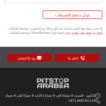
عرض جميع التقييمات
إذا قمت بشراء هذا المنتج ولكنك لم تتلقَ رسالة بريد إلكتروني لمراجعة الإطارات،
اتصل بنا
.
تعرف على المزيد
حول كيفية قيام DriverReviews بمراجعة التعليقات.
اتصل بنا
بريد إلكتروني
الاثنين - السبت 9 صباحًا إلى 8 مساءً | الأحد 9 صباحًا إلى 6 مساءً
971468781110+