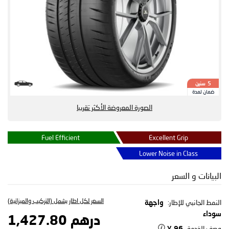
سنين
5
ضمان لمدة
الصورة المعروضة الأكثر تقريبا
Fuel Efficient
Excellent Grip
Lower Noise in Class
البيانات و السعر
السعر لكل اطار يشمل (التركيب والميزانية)
النمط الجانبي للإطار:
واجهة
سوداء
درهم 1,427.80
وصف الخدمة
96 Y