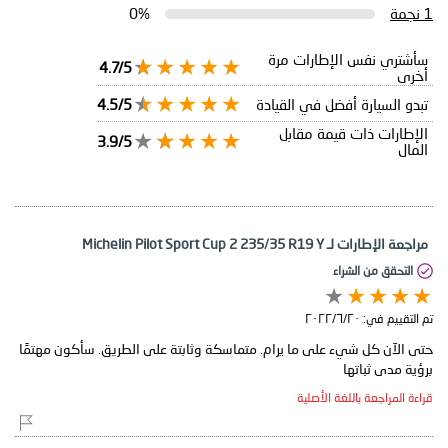
1 نجمة
0%
سأشتري نفس الإطارات مرة
4.7/5
أخرى
تبدو السيارة أفضل في القيادة
4.5/5
الإطارات ذات قيمة مقابل
3.9/5
المال
مراجعة الإطارات لـ Michelin Pilot Sport Cup 2 235/35 R19 Y
التحقق من الشراء
تم التقييم في:
٢٠‏/٦‏/٢٠٢٢
حتى الآن كل شيء على ما يرام. متماسكة وثابتة على الطريق. سأكون مهتمًا
برؤية مدى ثباتها
قراءة المراجعة باللغة الأصلية