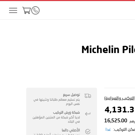
Michelin Pi
توصيل سريع
لتركيب والميزانية)
يتم تسليم معظم طلباتنا وتثبيتها في
نفس اليوم
شبكة ورش التركيب
لدينا أكبر شبكة من المثبتين المؤهلين
16,525.00
رهم
في البلاد
مكن التركيب:
غدا
الأصلي دائما
نحن فقط نبيع منتجات أصلية 100 ٪