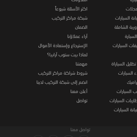
عجلات
اكثر الأسئلة شيوعاً
نة السيارات
شبكة مراكز التركيب
ورية الشاملة
الضمان
لسيارة
آراء عملاؤنا
فات السيارات
الإسترجاع وإستعادة الأموال
لماذا بيت ستوب آرابيا؟
ظليل السياراة
مهمتنا
 السيارات
شروط شراكة مراكز التركيب
راميك
انضم إلى شبكة التركيب لدينا
 السيارات
أعلن معنا
اريات السيارات
تواصل
نة السيارات
تواصل معنا