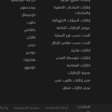
إطارات الشاحنات الصغيرة
بريدجستون
والشاحنات
كونتيننتال
إطارات السيارات الكهربائية
دنلوب
عروض الإطارات الخاصة
دافانتي
البحث حسب نوع السيارة
فالكن
البحث حسب مقاس الإطار
جيتي
اطارات فاخرة
جوديير
اطارات متوسطة المدى
هانكوك
اطارات اقتصادية
كومهو
مدونة الإطارات
متجر إطارات بالقرب مني
تبديل اطارات متنقل
الإطارات:
أحكام الإستخدام
سياسية الخصوصية
وأحكام