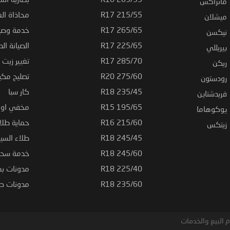
ماتراكس
215/55 R17
محاذاة ال
ميشلان
265/65 R17
خدمة وصيا
نيكسن
225/65 R17
الصيانة الد
بيريللي
285/70 R17
تغيير زيت ا
ريكن
275/60 R20
تصليح مكي
رودستون
235/45 R18
كار سبا
فريدشتاين
195/65 R15
مخفي او ت
يوكوهاما
215/60 R16
حماية طلاء
زيتكس
245/45 R18
طلاء السي
245/60 R18
خدمة سحب
225/40 R18
مدونات بط
235/60 R18
مدونات صيا
 البيع والخدمات