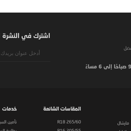
اشترك في النشرة ال
فضل
Sign
Up
for
Our
Newsletter:
المقاسات الشائعة
خدمات
265/60 R18
تأمين السي
مارشال
205/55 R16
بطارية السي