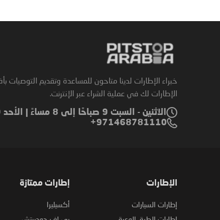
خبراء الإطارات لدينا متاحون للمساعدة وتقديم التوصيات بأ
الإطارات لك في عملية الشراء عبر الإنترنت.
الاثنين - السبت 9 صباحًا إلى 8 مساءً | الأحد 9 صباحًا إلى 6 مساءً
971468781110+
الإطارات
إطارات ممتازة
إطارات السيارات
أكسيليرا
إطارات الطرق الوعرة
بي إف جودريتش