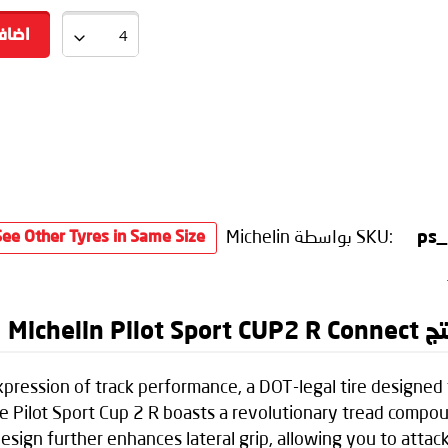
اضاف
SKU:
بواسطة Michelin
ps
See Other Tyres in Same Size
Miche
 expression of track performance, a DOT-legal tire designe
The Pilot Sport Cup 2 R boasts a revolutionary tread compo
esign further enhances lateral grip, allowing you to attac