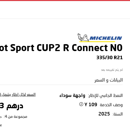
lot Sport CUP2 R Connect
N0
335/30 R21
لم يتم تقييمه بعد
البيانات و السعر
السعر لكل اطار يشمل (ا
النمط الجانبي للإطار:
واجهة سوداء
وصف الخدمة
درهم 4,131.33
109 Y
السنة:
2025
مجموعة من 4:
د
ي