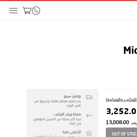
Mi
توصيل سريع
لتركيب والميزانية)
يتم تسليم معظم طلباتنا وتثبيتها في
نفس اليوم
شبكة ورش التركيب
لدينا أكبر شبكة من المثبتين المؤهلين
13,008.00
رهم
في البلاد
الأصلي دائما
OUT OF STO
نحن فقط نبيع منتجات أصلية 100 ٪