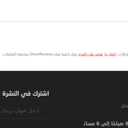
لإطارات،
اتصل بنا
.
تعرف على المزيد
حول كيفية قيام DriverReviews بمراجعة التعليقات.
اشترك في النشرة ال
فضل
Sign
Up
for
Our
Newsletter: