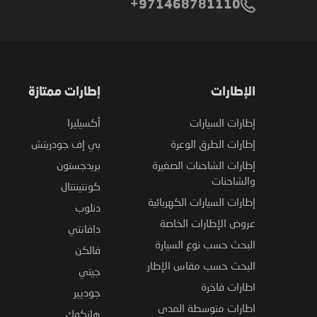
971468781110+
الإطارات
إطارات ممتازة
إطارات السيارات
أكسيليرا
إطارات الطرق الوعرة
بي إف جودريتش
إطارات الشاحنات الصغيرة
بريدجستون
والشاحنات
كونتيننتال
إطارات السيارات الكهربائية
دنلوب
عروض الإطارات الخاصة
دافانتي
البحث حسب نوع السيارة
فالكن
البحث حسب مقاس الإطار
جيتي
اطارات فاخرة
جوديير
اطارات متوسطة المدى
هانكوك