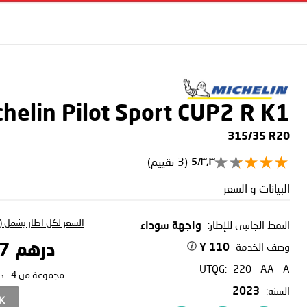
chelin Pilot Sport CUP2 R
K1
315/35 R20
(3 تقييم)
٣٫٣/5
البيانات و السعر
السعر لكل اطار يشمل (ا
النمط الجانبي للإطار:
واجهة سوداء
وصف الخدمة
درهم 3,252.07
110 Y
UTQG:
220
AA
A
مجموعة من 4:
د
السنة:
2023
CK