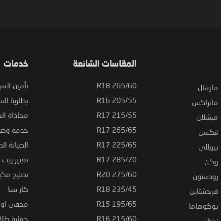
المقاسات الشائعة
خدمات
265/60 R18
تأمين السي
مارشال
205/55 R16
بطارية السي
ماتراكس
215/55 R17
محاذاة ال
ميشلان
265/65 R17
خدمة وصيا
نيكسن
225/65 R17
الصيانة الد
بيريللي
285/70 R17
تغيير زيت ا
ريكن
275/60 R20
تصليح مكي
رودستون
235/45 R18
كار سبا
فريدشتاين
195/65 R15
مخفي او ت
يوكوهاما
215/60 R16
حماية طلاء
زيتكس