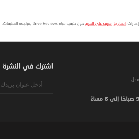
لإطارات،
اتصل بنا
.
تعرف على المزيد
حول كيفية قيام DriverReviews بمراجعة التعليقات.
اشترك في النشرة ال
فضل
Sign
Up
for
Our
Newsletter: