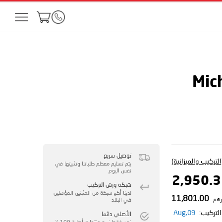
Mic
توصيل سريع
لتركيب والميزانية)
يتم تسليم معظم طلباتنا وتثبيتها في
نفس اليوم
شبكة ورش التركيب
لدينا أكبر شبكة من المثبتين المؤهلين
11,801.00
رهم
في البلاد
لتركيب:
09,Aug
الأصلي دائما
نحن فقط نبيع منتجات أصلية 100 ٪