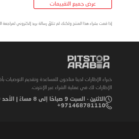
عرض جميع التقييمات
إذا قمت بشراء هذا المنتج ولكنك لم تتلقَ رسالة بريد إلكتروني لمراجعة ا
خبراء الإطارات لدينا متاحون للمساعدة وتقديم التوصيات بأ
الإطارات لك في عملية الشراء عبر الإنترنت.
الاثنين - السبت 9 صباحًا إلى 8 مساءً | الأحد 9 صباحًا إلى 6 مساءً
971468781110+