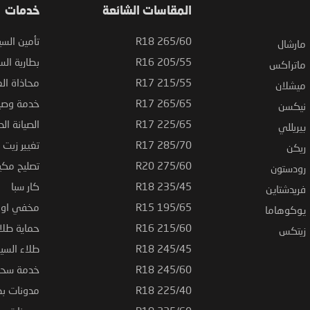
المقاسات الشائعة
خدمات
265/60 R18
تأمين السي
مارشال
205/55 R16
بطارية السي
ماتراكس
215/55 R17
محاذاة ال
ميشلان
265/65 R17
خدمة وصيا
نيكسن
225/65 R17
الصيانة الد
بيريللي
285/70 R17
تغيير زيت ا
ريكن
275/60 R20
تصليح مكي
رودستون
235/45 R18
كار سبا
فريدشتاين
195/65 R15
مخفي او ت
يوكوهاما
215/60 R16
حماية طلاء
زيتكس
245/45 R18
طلاء السي
245/60 R18
خدمة سحب
225/40 R18
مدونات بط