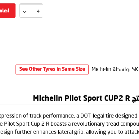
اضاف
SK
بواسطة Michelin
See Other Tyres in Same Size
Mich
 expression of track performance, a DOT-legal tire designe
The Pilot Sport Cup 2 R boasts a revolutionary tread compo
esign further enhances lateral grip, allowing you to attac