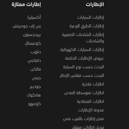
الإطارات
إطارات ممتازة
إطارات السيارات
أكسيليرا
إطارات الطرق الوعرة
بي إف جودريتش
إطارات الشاحنات الصغيرة
بريدجستون
والشاحنات
كونتيننتال
إطارات السيارات الكهربائية
دنلوب
عروض الإطارات الخاصة
دافانتي
البحث حسب نوع السيارة
فالكن
البحث حسب مقاس الإطار
جيتي
اطارات فاخرة
جوديير
اطارات متوسطة المدى
هانكوك
اطارات اقتصادية
كومهو
مدونة الإطارات
متجر إطارات بالقرب مني
تبديل اطارات متنقل