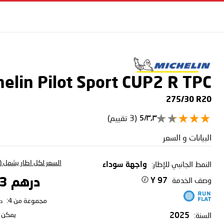
helin Pilot Sport CUP2 R
TPC
275/30 R20
(3 تقييم)
٣٫٣/5
البيانات و السعر
السعر لكل اطار يشمل (ا
النمط الجانبي للإطار:
واجهة سوداء
وصف الخدمة
درهم 2,950.33
97 Y
مجموعة من 4:
د
يمكن ا
السنة:
2025