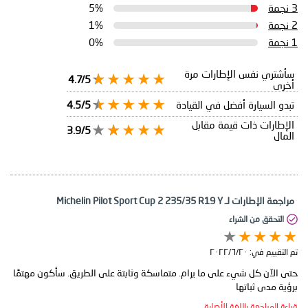
3 نجمة
5%
2 نجمة
1%
1 نجمة
0%
سأشتري نفس الإطارات مرة
4.7/5
أخرى
تبدو السيارة أفضل في القيادة
4.5/5
الإطارات ذات قيمة مقابل
3.9/5
المال
مراجعة الإطارات لـ Michelin Pilot Sport Cup 2 235/35 R19 Y
التحقق من الشراء
تم التقييم في:
٢٠‏/٦‏/٢٠٢٢
حتى الآن كل شيء على ما يرام. متماسكة وثابتة على الطريق. سأكون مهتمًا
برؤية مدى ثباتها
قراءة المراجعة باللغة الأصلية