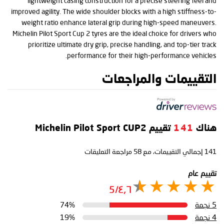
lightweight casing construction for a precise steering feel and
improved agility. The wide shoulder blocks with a high stiffness-to-
weight ratio enhance lateral grip during high-speed maneuvers.
Michelin Pilot Sport Cup 2 tyres are the ideal choice for drivers who
prioritize ultimate dry grip, precise handling, and top-tier track
performance for their high-performance vehicles.
التقييمات والمراجعات
هناك
141
تقييم Michelin Pilot Sport CUP2
141
إجمالي التقييمات، مع
58
مراجعة التعليقات
تقييم عام
٤٫٦/5
5 نجمة
74%
4 نجمة
19%