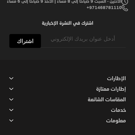
الاثنين - السبت 9 صباحًا إلى 8 مساءً | الأحد 9 صباحًا إلى 6 مساءً
971468781110+
اشترك في النشرة الإخبارية
Sign
Up
اشتراك
for
Our
Newsletter:
الإطارات
إطارات ممتازة
المقاسات الشائعة
خدمات
معلومات