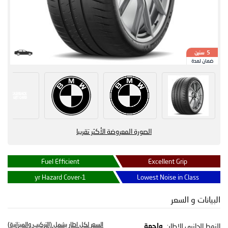
سنين
5
ضمان لمدة
الصورة المعروضة الأكثر تقريبا
Fuel Efficient
Excellent Grip
1-yr Hazard Cover
Lowest Noise in Class
البيانات و السعر
السعر لكل اطار يشمل (التركيب والميزانية)
النمط الجانبي للإطار:
واجهة