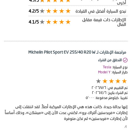
أخرى
تبدو السيارة أفضل في القيادة
4.2/5
الإطارات ذات قيمة مقابل
4.1/5
المال
مراجعة الإطارات لـ Michelin Pilot Sport EV 255/40 R20 W
التحقق من الشراء
نوع السيارة:
Tesla
طراز السيارة:
Model Y
تم التقييم في:
٦‏/٧‏/٢٠٢٦
تم الشراء بتاريخ:
٦‏/٤‏/٢٠٢٦
تقريبا. كيلومتر مدفوعة:
٥٬٠٠٠
إنها بحالة جيدة. كانت هذه هي الإطارات المركبة أصلاً. لقد انتقلت إلى
إطارات «فريدستين ألتراك برو»، لكنني عدت الآن إلى «ميشلان»، وذلك أساساً
لأن إطارات «فريدستين» لم تكن متوفرة
​ A