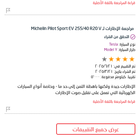
قراءة المراجعة باللغة الأصلية
مراجعة الإطارات لـ Michelin Pilot Sport EV 255/40 R20 V
التحقق من الشراء
نوع السيارة:
Tesla
طراز السيارة:
Model Y
تم التقييم في:
٢١‏/٦‏/٢٠٢٥
تم الشراء بتاريخ:
٢١‏/٣‏/٢٠٢٥
تقريبا. كيلومتر مدفوعة:
٥٬٠٠٠
الإطارات جيدة ولكنها باهظة الثمن إلى حد ما - وخاصة أنواع السيارات
الكهربائية التي تعمل على تقليل صوت الإطارات
قراءة المراجعة باللغة الأصلية
عرض جميع التقييمات