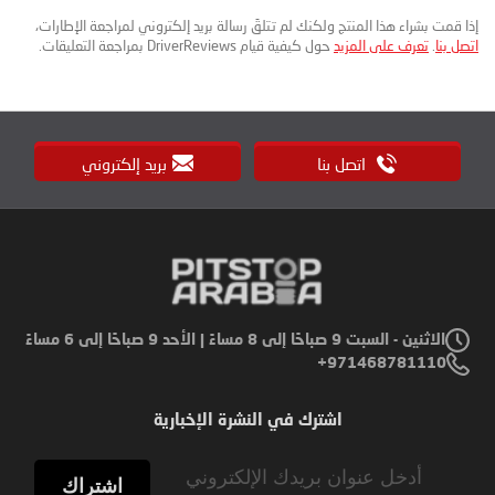
إذا قمت بشراء هذا المنتج ولكنك لم تتلقَ رسالة بريد إلكتروني لمراجعة الإطارات،
اتصل بنا
.
تعرف على المزيد
حول كيفية قيام DriverReviews بمراجعة التعليقات.
اتصل بنا
بريد إلكتروني
الاثنين - السبت 9 صباحًا إلى 8 مساءً | الأحد 9 صباحًا إلى 6 مساءً
971468781110+
اشترك في النشرة الإخبارية
Sign
Up
اشتراك