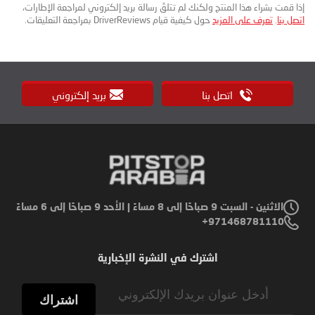
إذا قمت بشراء هذا المنتج ولكنك لم تتلقَ رسالة بريد إلكتروني لمراجعة الإطارات،
اتصل بنا
.
تعرف على المزيد
حول كيفية قيام DriverReviews بمراجعة التعليقات.
اتصل بنا
بريد إلكتروني
الاثنين - السبت 9 صباحًا إلى 8 مساءً | الأحد 9 صباحًا إلى 6 مساءً
971468781110+
اشترك في النشرة الإخبارية
Sign
Up
اشتراك
for