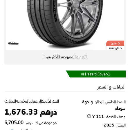
سنين
5
ضمان لمدة
الصورة المعروضة الأكثر تقريبا
1-yr Hazard Cover
البيانات و السعر
السعر لكل اطار يشمل (التركيب والميزانية)
النمط الجانبي للإطار:
واجهة
سوداء
درهم 1,676.33
وصف الخدمة
111 Y
6,705.00
مجموعة من 4:
درهم
السنة:
2025