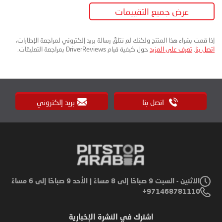
عرض جميع التقييمات
إذا قمت بشراء هذا المنتج ولكنك لم تتلقَ رسالة بريد إلكتروني لمراجعة الإطارات،
اتصل بنا
.
تعرف على المزيد
حول كيفية قيام DriverReviews بمراجعة التعليقات.
اتصل بنا
بريد إلكتروني
الاثنين - السبت 9 صباحًا إلى 8 مساءً | الأحد 9 صباحًا إلى 6 مساءً
971468781110+
اشترك في النشرة الإخبارية