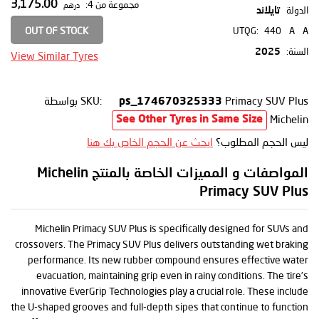
3,175.00
مجموعة من 4:
درهم
الدولة
تايلاند
OUT OF STOCK
UTQG:
440
A
A
السنة:
2025
View Similar Tyres
Primacy SUV Plus
SKU:
بواسطة
ps_174670325333
Michelin
See Other Tyres in Same Size
ليس الحجم المطلوب؟
ابحث عن الحجم الخاص بك هنا
المواصفات و المميزات الخاصة بالمنتج Michelin
Primacy SUV Plus
Michelin Primacy SUV Plus is specifically designed for SUVs and
crossovers. The Primacy SUV Plus delivers outstanding wet braking
performance. Its new rubber compound ensures effective water
evacuation, maintaining grip even in rainy conditions. The tire’s
innovative EverGrip Technologies play a crucial role. These include
the U-shaped grooves and full-depth sipes that continue to function