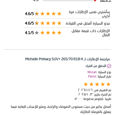
سأشتري نفس الإطارات مرة
4.6/5
أخرى
تبدو السيارة أفضل في القيادة
4.6/5
الإطارات ذات قيمة مقابل
4.1/5
المال
مراجعة الإطارات لـ Michelin Primacy SUV+ 265/70 R18 H
التحقق من الشراء
نوع السيارة:
Nissan
طراز السيارة:
Patrol
تم التقييم في:
١٦‏/١‏/٢٠٢٦
تم الشراء بتاريخ:
٣‏/١٠‏/٢٠٢٥
تقريبا. كيلومتر مدفوعة:
٥٬٠٠٠
أفضل بكثير من حيث مستوى الضوضاء والراحة، ومثير للإعجاب للغاية فيما
يتعلق بالفرملة الطارئة.