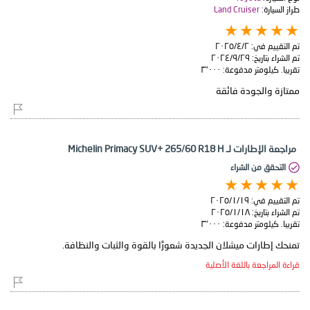
طراز السيارة:
Land Cruiser
تم التقييم في:
٢‏/٤‏/٢٠٢٥
تم الشراء بتاريخ:
٢٩‏/٩‏/٢٠٢٤
تقريبا. كيلومتر مدفوعة:
٣٬٠٠٠
ممتازة والجودة فائقة
مراجعة الإطارات لـ Michelin Primacy SUV+ 265/60 R18 H
التحقق من الشراء
تم التقييم في:
١٩‏/١‏/٢٠٢٥
تم الشراء بتاريخ:
١٨‏/١‏/٢٠٢٥
تقريبا. كيلومتر مدفوعة:
٣٬٠٠٠
تمنحك إطارات ميشلان الجديدة شعورًا بالقوة والثبات والنظافة.
قراءة المراجعة باللغة الأصلية