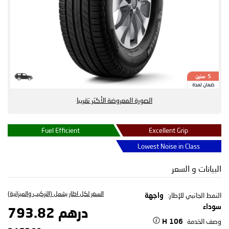
سنين
5
ضمان لمدة
الصورة المعروضة الأكثر تقريبا
Fuel Efficient
Excellent Grip
Lowest Noise in Class
البيانات و السعر
السعر لكل اطار يشمل (التركيب والميزانية)
النمط الجانبي للإطار:
واجهة
سوداء
درهم 793.82
وصف الخدمة
106 H