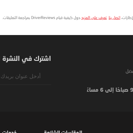
لإطارات،
اتصل بنا
.
تعرف على المزيد
حول كيفية قيام DriverReviews بمراجعة التعليقات.
اشترك في النشرة ال
فضل
Sign
Up
for
Our
Newsletter: