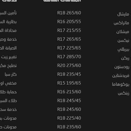
المقاسات الشائعة
خدمات
265/60 R18
تأمين السي
مارشال
205/55 R16
بطارية السي
ماتراكس
215/55 R17
محاذاة ال
ميشلان
265/65 R17
خدمة وصيا
نيكسن
225/65 R17
الصيانة الد
بيريللي
285/70 R17
تغيير زيت ا
ريكن
275/60 R20
تصليح مكي
رودستون
235/45 R18
كار سبا
فريدشتاين
195/65 R15
مخفي او ت
يوكوهاما
215/60 R16
حماية طلاء
زيتكس
245/45 R18
طلاء السي
245/60 R18
خدمة سحب
225/40 R18
مدونات بط
235/60 R18
مدونات صيا