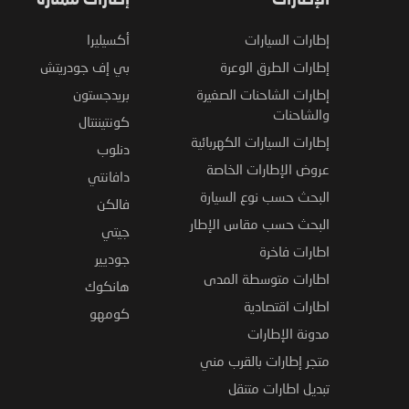
الإطارات
إطارات ممتازة
إطارات السيارات
أكسيليرا
إطارات الطرق الوعرة
بي إف جودريتش
إطارات الشاحنات الصغيرة
بريدجستون
والشاحنات
كونتيننتال
إطارات السيارات الكهربائية
دنلوب
عروض الإطارات الخاصة
دافانتي
البحث حسب نوع السيارة
فالكن
البحث حسب مقاس الإطار
جيتي
اطارات فاخرة
جوديير
اطارات متوسطة المدى
هانكوك
اطارات اقتصادية
كومهو
مدونة الإطارات
متجر إطارات بالقرب مني
تبديل اطارات متنقل