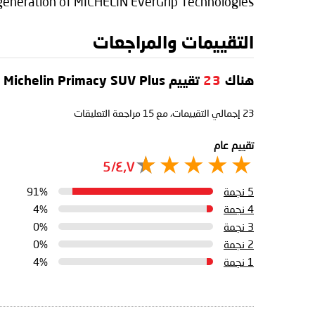
generation of MICHELIN EverGrip Technologies.
التقييمات والمراجعات
هناك
23
تقييم Michelin Primacy SUV Plus
23
إجمالي التقييمات، مع
15
مراجعة التعليقات
تقييم عام
٤٫٧/5
5 نجمة
91%
4 نجمة
4%
3 نجمة
0%
2 نجمة
0%
1 نجمة
4%