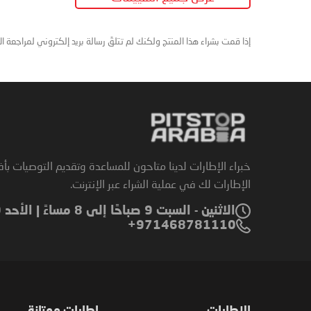
إذا قمت بشراء هذا المنتج ولكنك لم تتلقَ رسالة بريد إلكتروني لمراجعة ا
خبراء الإطارات لدينا متاحون للمساعدة وتقديم التوصيات بأ
الإطارات لك في عملية الشراء عبر الإنترنت.
الاثنين - السبت 9 صباحًا إلى 8 مساءً | الأحد 9 صباحًا إلى 6 مساءً
971468781110+