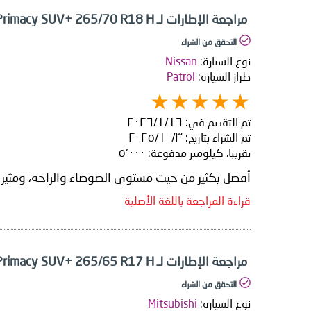
مراجعة الإطارات لـ Michelin Primacy SUV+ 265/70 R18 H
التحقق من الشراء
نوع السيارة:
Nissan
طراز السيارة:
Patrol
تم التقييم في:
١٦‏/١‏/٢٠٢٦
تم الشراء بتاريخ:
٣‏/١٠‏/٢٠٢٥
تقريبا. كيلومتر مدفوعة:
٥٬٠٠٠
أفضل بكثير من حيث مستوى الضوضاء والراحة، ومثير للإ
قراءة المراجعة باللغة الأصلية
مراجعة الإطارات لـ Michelin Primacy SUV+ 265/65 R17 H
التحقق من الشراء
نوع السيارة:
Mitsubishi