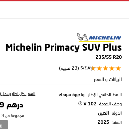
Michelin Primacy SUV Plus
235/55 R20
(23 تقييم)
٤٫٧/5
البيانات و السعر
السعر لكل اطار يشمل (ا
النمط الجانبي للإطار:
واجهة سوداء
وصف الخدمة
درهم 1,017.69
102 V
الدولة
الصين
مجموعة من 4:
السنة:
2025
CK