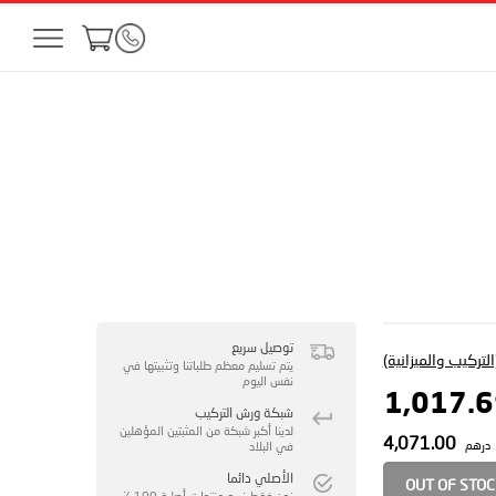
توصيل سريع
لتركيب والميزانية)
يتم تسليم معظم طلباتنا وتثبيتها في
نفس اليوم
شبكة ورش التركيب
لدينا أكبر شبكة من المثبتين المؤهلين
4,071.00
درهم
في البلاد
الأصلي دائما
OUT OF STO
نحن فقط نبيع منتجات أصلية 100 ٪