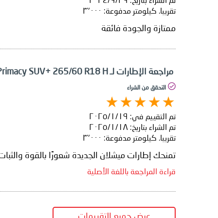
تم الشراء بتاريخ:
٢٩‏/٩‏/٢٠٢٤
تقريبا. كيلومتر مدفوعة:
٣٬٠٠٠
ممتازة والجودة فائقة
مراجعة الإطارات لـ Michelin Primacy SUV+ 265/60 R18 H
التحقق من الشراء
تم التقييم في:
١٩‏/١‏/٢٠٢٥
تم الشراء بتاريخ:
١٨‏/١‏/٢٠٢٥
تقريبا. كيلومتر مدفوعة:
٣٬٠٠٠
تمنحك إطارات ميشلان الجديدة شعورًا بالقوة والثبات
قراءة المراجعة باللغة الأصلية
عرض جميع التقييمات