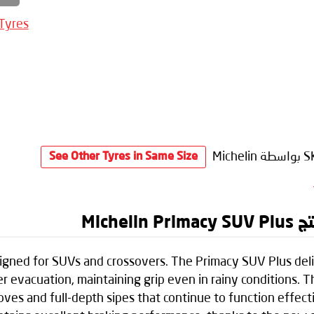
 Tyres
S
بواسطة Michelin
See Other Tyres in Same Size
Mich
esigned for SUVs and crossovers. The Primacy SUV Plus del
vacuation, maintaining grip even in rainy conditions. Th
ooves and full-depth sipes that continue to function effec