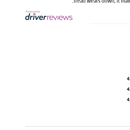
tread wears down, it mai
4
4
4