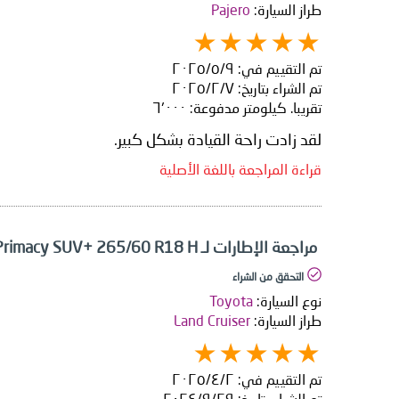
طراز السيارة:
Pajero
تم التقييم في:
٩‏/٥‏/٢٠٢٥
تم الشراء بتاريخ:
٧‏/٢‏/٢٠٢٥
تقريبا. كيلومتر مدفوعة:
٦٬٠٠٠
لقد زادت راحة القيادة بشكل كبير.
قراءة المراجعة باللغة الأصلية
مراجعة الإطارات لـ Michelin Primacy SUV+ 265/60 R18 H
التحقق من الشراء
نوع السيارة:
Toyota
طراز السيارة:
Land Cruiser
تم التقييم في:
٢‏/٤‏/٢٠٢٥