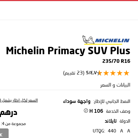
Michelin Primacy SUV Plus
235/70 R16
(23 تقييم)
٤٫٧/5
البيانات و السعر
السعر لكل اطار يشمل (ا
النمط الجانبي للإطار:
واجهة سوداء
وصف الخدمة
درهم 45.23
106 H
الدولة
تايلاند
مجموعة من 4:
UTQG:
440
A
A
CK