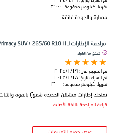
تم الشراء بتاريخ:
٢٩‏/٩‏/٢٠٢٤
تقريبا. كيلومتر مدفوعة:
٣٬٠٠٠
ممتازة والجودة فائقة
مراجعة الإطارات لـ Michelin Primacy SUV+ 265/60 R18 H
التحقق من الشراء
تم التقييم في:
١٩‏/١‏/٢٠٢٥
تم الشراء بتاريخ:
١٨‏/١‏/٢٠٢٥
تقريبا. كيلومتر مدفوعة:
٣٬٠٠٠
تمنحك إطارات ميشلان الجديدة شعورًا بالقوة والثبات
قراءة المراجعة باللغة الأصلية
عرض جميع التقييمات