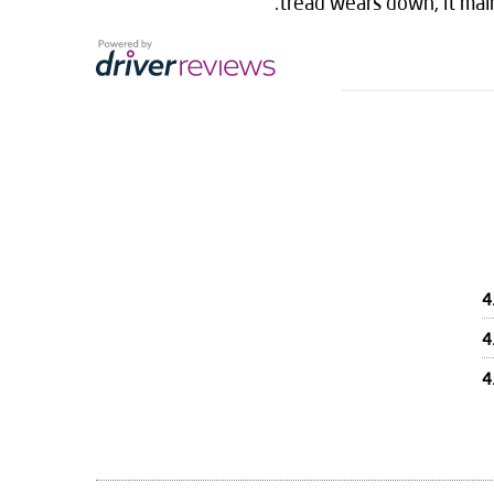
tread wears down, it mai
4
4
4