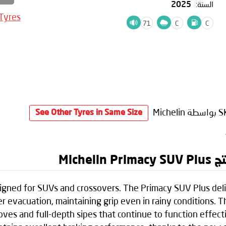
السنة:
2025
 Tyres
71
C
C
S
بواسطة Michelin
See Other Tyres in Same Size
Mich
esigned for SUVs and crossovers. The Primacy SUV Plus del
vacuation, maintaining grip even in rainy conditions. Th
ooves and full-depth sipes that continue to function effec