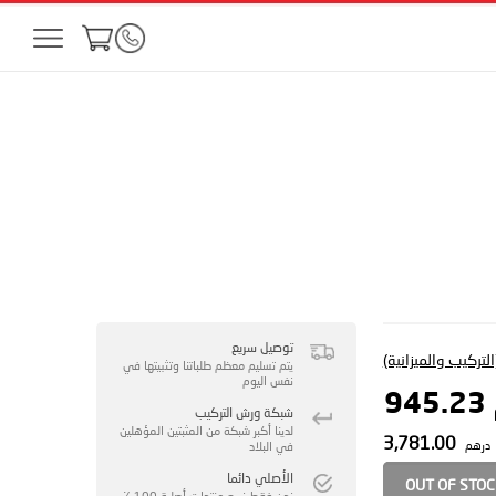
توصيل سريع
لتركيب والميزانية)
يتم تسليم معظم طلباتنا وتثبيتها في
نفس اليوم
9
شبكة ورش التركيب
لدينا أكبر شبكة من المثبتين المؤهلين
3,781.00
درهم
في البلاد
الأصلي دائما
OUT OF STO
نحن فقط نبيع منتجات أصلية 100 ٪