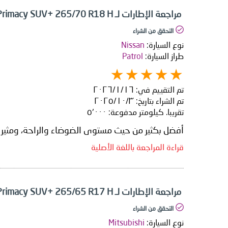
مراجعة الإطارات لـ Michelin Primacy SUV+ 265/70 R18 H
التحقق من الشراء
نوع السيارة:
Nissan
طراز السيارة:
Patrol
تم التقييم في:
١٦‏/١‏/٢٠٢٦
تم الشراء بتاريخ:
٣‏/١٠‏/٢٠٢٥
تقريبا. كيلومتر مدفوعة:
٥٬٠٠٠
أفضل بكثير من حيث مستوى الضوضاء والراحة، ومثير للإ
قراءة المراجعة باللغة الأصلية
مراجعة الإطارات لـ Michelin Primacy SUV+ 265/65 R17 H
التحقق من الشراء
نوع السيارة:
Mitsubishi