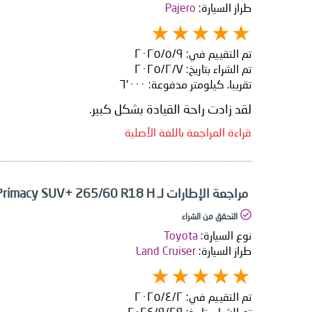
طراز السيارة:
Pajero
تم التقييم في:
٩‏/٥‏/٢٠٢٥
تم الشراء بتاريخ:
٧‏/٢‏/٢٠٢٥
تقريبا. كيلومتر مدفوعة:
٦٬٠٠٠
لقد زادت راحة القيادة بشكل كبير.
قراءة المراجعة باللغة الأصلية
مراجعة الإطارات لـ Michelin Primacy SUV+ 265/60 R18 H
التحقق من الشراء
نوع السيارة:
Toyota
طراز السيارة:
Land Cruiser
تم التقييم في:
٢‏/٤‏/٢٠٢٥