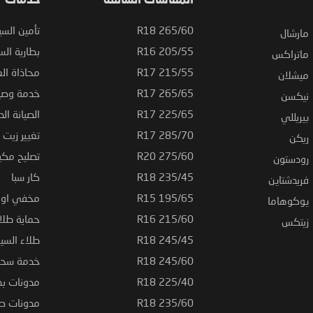
المقاسات الشائعة
خدمات
265/60 R18
تأمين السي
مارشال
205/55 R16
بطارية السي
ماتراكس
215/55 R17
محاذاة ال
ميشلان
265/65 R17
خدمة وصيا
نيكسن
225/65 R17
الصيانة الد
بيريللي
285/70 R17
تغيير زيت ا
ريكن
275/60 R20
تصليح مكي
رودستون
235/45 R18
كار سبا
فريدشتاين
195/65 R15
مخفي او ت
يوكوهاما
215/60 R16
حماية طلاء
زيتكس
245/45 R18
طلاء السي
245/60 R18
خدمة سحب
225/40 R18
مدونات بط
235/60 R18
مدونات صيا