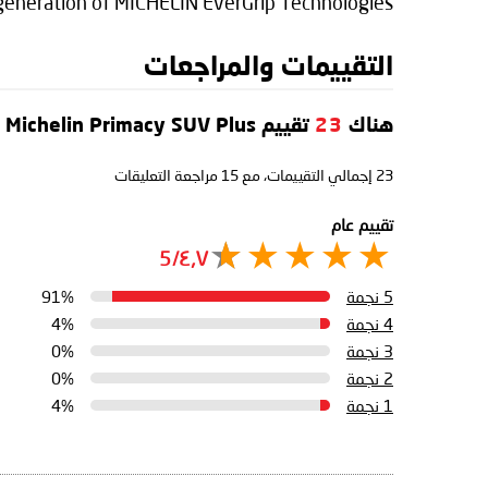
generation of MICHELIN EverGrip Technologies.
التقييمات والمراجعات
هناك
23
تقييم Michelin Primacy SUV Plus
23
إجمالي التقييمات، مع
15
مراجعة التعليقات
تقييم عام
٤٫٧/5
5 نجمة
91%
4 نجمة
4%
3 نجمة
0%
2 نجمة
0%
1 نجمة
4%