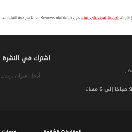
لإطارات،
اتصل بنا
.
تعرف على المزيد
حول كيفية قيام DriverReviews بمراجعة التعليقات.
اشترك في النشرة ال
فضل
Sign
Up
for
Our
Newsletter: