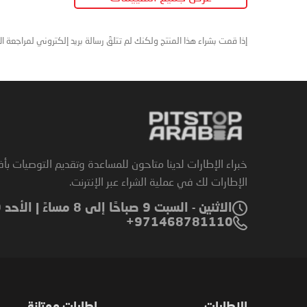
إذا قمت بشراء هذا المنتج ولكنك لم تتلقَ رسالة بريد إلكتروني لمراجعة ا
خبراء الإطارات لدينا متاحون للمساعدة وتقديم التوصيات بأ
الإطارات لك في عملية الشراء عبر الإنترنت.
الاثنين - السبت 9 صباحًا إلى 8 مساءً | الأحد 9 صباحًا إلى 6 مساءً
971468781110+