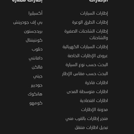
الإطارات
إطارات ممتازة
إطارات السيارات
أكسيليرا
إطارات الطرق الوعرة
بي إف جودريتش
إطارات الشاحنات الصغيرة
بريدجستون
والشاحنات
كونتيننتال
إطارات السيارات الكهربائية
دنلوب
عروض الإطارات الخاصة
دافانتي
البحث حسب نوع السيارة
فالكن
البحث حسب مقاس الإطار
جيتي
اطارات فاخرة
جوديير
اطارات متوسطة المدى
هانكوك
اطارات اقتصادية
كومهو
مدونة الإطارات
متجر إطارات بالقرب مني
تبديل اطارات متنقل