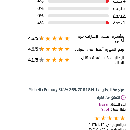
4 نجمة
4%
3 نجمة
0%
2 نجمة
0%
1 نجمة
4%
سأشتري نفس الإطارات مرة
4.6/5
أخرى
تبدو السيارة أفضل في القيادة
4.6/5
الإطارات ذات قيمة مقابل
4.1/5
المال
مراجعة الإطارات لـ Michelin Primacy SUV+ 265/70 R18 H
التحقق من الشراء
نوع السيارة:
Nissan
طراز السيارة:
Patrol
تم التقييم في:
١٦‏/١‏/٢٠٢٦
تم الشراء بتاريخ:
٣‏/١٠‏/٢٠٢٥