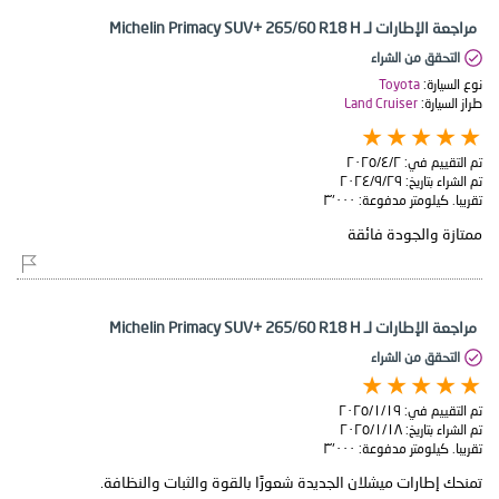
مراجعة الإطارات لـ Michelin Primacy SUV+ 265/60 R18 H
التحقق من الشراء
نوع السيارة:
Toyota
طراز السيارة:
Land Cruiser
تم التقييم في:
٢‏/٤‏/٢٠٢٥
تم الشراء بتاريخ:
٢٩‏/٩‏/٢٠٢٤
تقريبا. كيلومتر مدفوعة:
٣٬٠٠٠
ممتازة والجودة فائقة
مراجعة الإطارات لـ Michelin Primacy SUV+ 265/60 R18 H
التحقق من الشراء
تم التقييم في:
١٩‏/١‏/٢٠٢٥
تم الشراء بتاريخ:
١٨‏/١‏/٢٠٢٥
تقريبا. كيلومتر مدفوعة:
٣٬٠٠٠
تمنحك إطارات ميشلان الجديدة شعورًا بالقوة والثبات والنظافة.