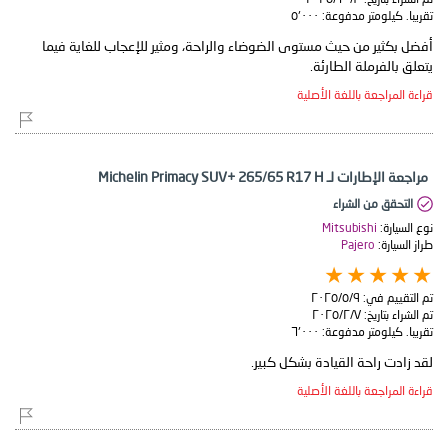
تقريبا. كيلومتر مدفوعة:
٥٬٠٠٠
أفضل بكثير من حيث مستوى الضوضاء والراحة، ومثير للإعجاب للغاية فيما
يتعلق بالفرملة الطارئة.
قراءة المراجعة باللغة الأصلية
مراجعة الإطارات لـ Michelin Primacy SUV+ 265/65 R17 H
التحقق من الشراء
نوع السيارة:
Mitsubishi
طراز السيارة:
Pajero
تم التقييم في:
٩‏/٥‏/٢٠٢٥
تم الشراء بتاريخ:
٧‏/٢‏/٢٠٢٥
تقريبا. كيلومتر مدفوعة:
٦٬٠٠٠
لقد زادت راحة القيادة بشكل كبير.
قراءة المراجعة باللغة الأصلية