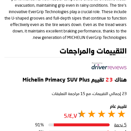
evacuation, maintaining grip even in rainy conditions. The tire’s
innovative EverGrip Technologies play a crucial role. These include
the U-shaped grooves and full-depth sipes that continue to function
effectively even as the tire wears down. Even as the tread wears
down, it maintains excellent braking performance, thanks to the
new generation of MICHELIN EverGrip Technologies.
التقييمات والمراجعات
هناك
23
تقييم Michelin Primacy SUV Plus
23
إجمالي التقييمات، مع
15
مراجعة التعليقات
تقييم عام
٤٫٧/5
5 نجمة
91%