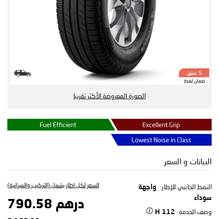
سنين
5
ضمان لمدة
الصورة المعروضة الأكثر تقريبا
Fuel Efficient
Excellent Grip
Lowest Noise in Class
البيانات و السعر
السعر لكل اطار يشمل (التركيب والميزانية)
النمط الجانبي للإطار:
واجهة
سوداء
درهم 790.58
وصف الخدمة
112 H