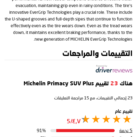
evacuation, maintaining grip even in rainy conditions. The tire’s
innovative EverGrip Technologies play a crucial role. These include
the U-shaped grooves and full-depth sipes that continue to function
effectively even as the tire wears down. Even as the tread wears
down, it maintains excellent braking performance, thanks to the
new generation of MICHELIN EverGrip Technologies.
التقييمات والمراجعات
هناك
23
تقييم Michelin Primacy SUV Plus
23
إجمالي التقييمات، مع
15
مراجعة التعليقات
تقييم عام
٤٫٧/5
5 نجمة
91%