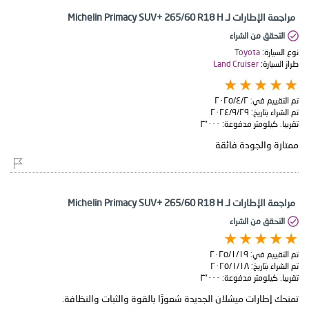
مراجعة الإطارات لـ Michelin Primacy SUV+ 265/60 R18 H
التحقق من الشراء
نوع السيارة:
Toyota
طراز السيارة:
Land Cruiser
تم التقييم في:
٢‏/٤‏/٢٠٢٥
تم الشراء بتاريخ:
٢٩‏/٩‏/٢٠٢٤
تقريبا. كيلومتر مدفوعة:
٣٬٠٠٠
ممتازة والجودة فائقة
مراجعة الإطارات لـ Michelin Primacy SUV+ 265/60 R18 H
التحقق من الشراء
تم التقييم في:
١٩‏/١‏/٢٠٢٥
تم الشراء بتاريخ:
١٨‏/١‏/٢٠٢٥
تقريبا. كيلومتر مدفوعة:
٣٬٠٠٠
تمنحك إطارات ميشلان الجديدة شعورًا بالقوة والثبات والنظافة.