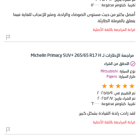
تقريبا. كيلومتر مدفوعة:
٥٬٠٠٠
أفضل بكثير من حيث مستوى الضوضاء والراحة، ومثير للإعجاب للغاية فيما
يتعلق بالفرملة الطارئة.
قراءة المراجعة باللغة الأصلية
مراجعة الإطارات لـ Michelin Primacy SUV+ 265/65 R17 H
التحقق من الشراء
نوع السيارة:
Mitsubishi
طراز السيارة:
Pajero
تم التقييم في:
٩‏/٥‏/٢٠٢٥
تم الشراء بتاريخ:
٧‏/٢‏/٢٠٢٥
تقريبا. كيلومتر مدفوعة:
٦٬٠٠٠
لقد زادت راحة القيادة بشكل كبير.
قراءة المراجعة باللغة الأصلية