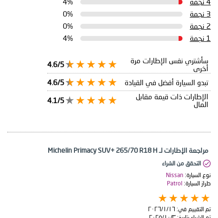
4 نجمة
4%
3 نجمة
0%
2 نجمة
0%
1 نجمة
4%
سأشتري نفس الإطارات مرة
4.6/5
أخرى
تبدو السيارة أفضل في القيادة
4.6/5
الإطارات ذات قيمة مقابل
4.1/5
المال
مراجعة الإطارات لـ Michelin Primacy SUV+ 265/70 R18 H
التحقق من الشراء
نوع السيارة:
Nissan
طراز السيارة:
Patrol
تم التقييم في:
١٦‏/١‏/٢٠٢٦
تم الشراء بتاريخ:
٣‏/١٠‏/٢٠٢٥