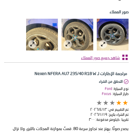
صور العملاء
شاهد جميع صور العملاء
مراجعة الإطارات لـ Nexen NFERA AU7 235/40 R18 W
التحقق من الشراء
نوع السيارة:
Ford
طراز السيارة:
Focus
تم التقييم في:
١٣‏/٤‏/٢٠٢٦
تم الشراء بتاريخ:
١٩‏/١‏/٢٠٢٦
تقريبا. كيلومتر مدفوعة:
٣٠٠
يصدر صوتًا. يهتز عند تجاوز سرعة 80. قمتُ بموازنة العجلات بالليزر، ولا تزال