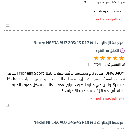
تقريبا. كيلومتر مدفوعة:
٥٬٠٠٠
قبضة جيدة وصامتة
قراءة المراجعة باللغة الأصلية
مراجعة الإطارات لـ Nexen NFERA AU7 205/45 R17 W
التحقق من الشراء
تم التقييم في:
٢٠‏/٥‏/٢٠٢٣
BMW340M. هدوء تام وسلاسة فائقة مقارنة بإطار Michelin Sport السابق
(ضعف السعر). ومع ذلك، فإن قبضة الإطار ليست قريبة من إطارات Michelin
Sports. والآن في حرارة الصيف، تنزلق هذه الإطارات بشكل خفيف للغاية.
أعتقد أنها جيدة إذا كنت تحب الانجراف!!
قراءة المراجعة باللغة الأصلية
مراجعة الإطارات لـ Nexen NFERA AU7 245/45 R19 W