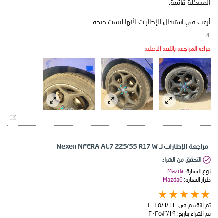
أرغب في استبدال الإطارات لأنها ليست جيدة.
​ A
قراءة المراجعة باللغة الأصلية
مراجعة الإطارات لـ Nexen NFERA AU7 225/55 R17 W
التحقق من الشراء
نوع السيارة:
Mazda
طراز السيارة:
Mazda6
تم التقييم في:
١١‏/٦‏/٢٠٢٥
تم الشراء بتاريخ:
١٩‏/٣‏/٢٠٢٥