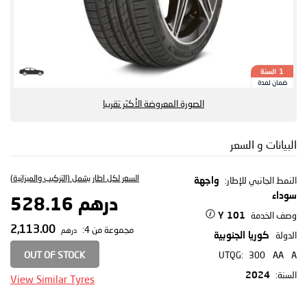
السنة
1
ضمان لمدة
الصورة المعروضة الأكثر تقريبا
البيانات و السعر
السعر لكل اطار يشمل (التركيب والميزانية)
النمط الجانبي للإطار:
واجهة
سوداء
درهم 528.16
وصف الخدمة
101 Y
2,113.00
مجموعة من 4:
درهم
الدولة
كوريا الجنوبية
OUT OF STOCK
UTQG:
300
AA
A
السنة:
2024
View Similar Tyres