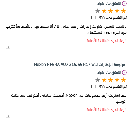
التحقق من الشراء
تم التقييم في:
٧‏/٣‏/٢٠٢١
بالنسبة للسعر، اشتريت إطارات رائعة. حتى الآن أنا سعيد بها. بالتأكيد سأشتريها
مرة أخرى في المستقبل.
قراءة المراجعة باللغة الأصلية
مراجعة الإطارات لـ Nexen NFERA AU7 215/55 R17 W
التحقق من الشراء
تم التقييم في:
٧‏/٣‏/٢٠٢١
لقد اشتريت أربع مجموعات من Nexen. أصبحت قيادتي أكثر ثقة مما كنت
أتوقع.
قراءة المراجعة باللغة الأصلية