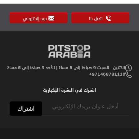
اتصل بنا
بريد إلكتروني
الاثنين - السبت 9 صباحًا إلى 8 مساءً | الأحد 9 صباحًا إلى 6 مساءً
971468781110+
اشترك في النشرة الإخبارية
Sign
Up
اشتراك
for
Our
Newsletter: