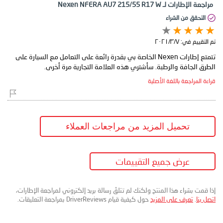
مراجعة الإطارات لـ Nexen NFERA AU7 215/55 R17 W
التحقق من الشراء
تم التقييم في:
٧‏/٣‏/٢٠٢١
تتمتع إطارات Nexen الخاصة بي بقدرة رائعة على التعامل مع السيارة على
الطرق الجافة والرطبة. سأشتري هذه العلامة التجارية مرة أخرى.
قراءة المراجعة باللغة الأصلية
تحميل المزيد من مراجعات العملاء
عرض جميع التقييمات
إذا قمت بشراء هذا المنتج ولكنك لم تتلقَ رسالة بريد إلكتروني لمراجعة الإطارات،
اتصل بنا
.
تعرف على المزيد
حول كيفية قيام DriverReviews بمراجعة التعليقات.