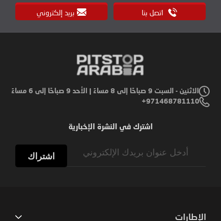
اتصل بنا
بريد إلكتروني
الاثنين - السبت 9 صباحًا إلى 8 مساءً | الأحد 9 صباحًا إلى 6 مساءً
971468781110+
اشترك في النشرة الإخبارية
Sign
Up
اشتراك
for
Our
Newsletter:
الإطارات