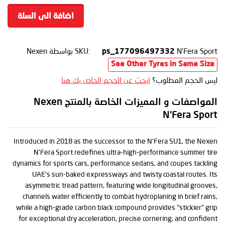
اضافة الى السلة
N'Fera Sport
SKU:
بواسطة Nexen
ps_177096497332
See Other Tyres in Same Size
ليس الحجم المطلوب؟
ابحث عن الحجم الخاص بك هنا
المواصفات و المميزات الخاصة بالمنتج Nexen
N'Fera Sport
Introduced in 2018 as the successor to the N'Fera SU1, the Nexen
N'Fera Sport redefines ultra-high-performance summer tire
dynamics for sports cars, performance sedans, and coupes tackling
UAE's sun-baked expressways and twisty coastal routes. Its
asymmetric tread pattern, featuring wide longitudinal grooves,
channels water efficiently to combat hydroplaning in brief rains,
while a high-grade carbon black compound provides "stickier" grip
for exceptional dry acceleration, precise cornering, and confident