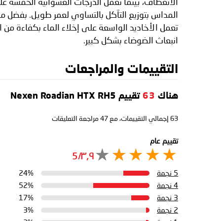
الانعطاف، بينما تعمل الدرجات العشوائية الخمسة عل
المداس بتوزيع التآكل بالتساوي لعمر طويل. بفضل م
تعمل الأخاديد الواسعة على إخلاء الماء بكفاءة من
انبعاث الضوضاء بشكل كبير.
التقييمات والمراجعات
هناك
63
تقييم Nexen Roadian HTX RH5
63
إجمالي التقييمات، مع
47
مراجعة التعليقات
تقييم عام
٣٫٩/5
5 نجمة
24%
4 نجمة
52%
3 نجمة
17%
2 نجمة
3%