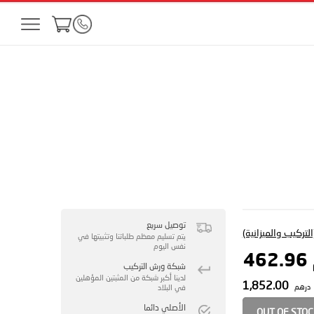
توصيل سريع
لتركيب والميزانية)
يتم تسليم معظم طلباتنا وتثبيتها في
نفس اليوم
4
شبكة ورش التركيب
لدينا أكبر شبكة من المثبتين المؤهلين
1,852.00
درهم
في البلاد
الأصلي دائما
OUT OF STO