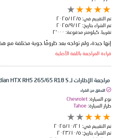
تم التقييم في:
٥‏/١٢‏/٢٠٢٥
تم الشراء بتاريخ:
١٢‏/٩‏/٢٠٢٥
تقريبا. كيلومتر مدفوعة:
٢٬٠٠٠
إنها جيدة، ولم تواجه بعد ظروفًا جوية مختلفة مع هذ
قراءة المراجعة باللغة الأصلية
مراجعة الإطارات لـ Nexen Roadian HTX RH5 265/65 R18 S
التحقق من الشراء
نوع السيارة:
Chevrolet
طراز السيارة:
Tahoe
تم التقييم في:
٢١‏/١٠‏/٢٠٢٥
تم الشراء بتاريخ:
٥‏/١٠‏/٢٠٢٣