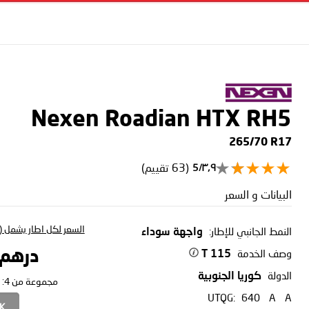
Nexen Roadian HTX RH5
265/70 R17
(63 تقييم)
٣٫٩/5
البيانات و السعر
السعر لكل اطار يشمل (ا
النمط الجانبي للإطار:
واجهة سوداء
وصف الخدمة
درهم 62.96
115 T
الدولة
كوريا الجنوبية
مجموعة من 4:
UTQG:
640
A
A
CK