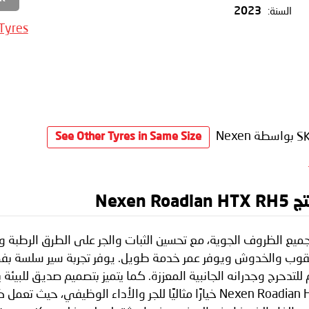
السنة:
2023
 Tyres
S
بواسطة Nexen
See Other Tyres in Same Size
Nexe
أداء بشكل ممتاز في جميع الظروف الجوية، مع تحسين الثبات والجر على الطرق ا
للثقوب والخدوش ويوفر عمر خدمة طويل. يوفر تجربة سير سلسة ب
تدحرج وجدرانه الجانبية المعززة. كما يتميز بتصميم صديق للبيئة 
الوقود ويخفض انبعاثات ثاني أكسيد الكربون. يُعد Nexen Roadian HP خيارًا مثال