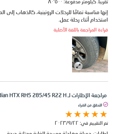
تقريبا. كيلومتر مدفوعة:
٨٠٬٥٠٠
إنها مناسبة تمامًا للرحلات الروتينية، كالذهاب إلى
استخدام أثناء رحلة عمل.
قراءة المراجعة باللغة الأصلية
مراجعة الإطارات لـ Nexen Roadian HTX RH5 285/45 R22 H
التحقق من الشراء
تم التقييم في:
٢٢‏/٩‏/٢٠٢٣
إطارات جميلة وهادئة ومريحة للغاية ومتانة جيدة