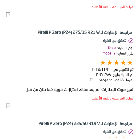
قراءة المراجعة باللغة الأصلية
مراجعة الإطارات لـ Pirelli P Zero (PZ4) 275/35 R21 W
التحقق من الشراء
نوع السيارة:
Tesla
طراز السيارة:
Model Y
تم التقييم في:
٢٠‏/١١‏/٢٠٢٥
تم الشراء بتاريخ:
٧‏/٨‏/٢٠٢٥
تقريبا. كيلومتر مدفوعة:
٢٬٠٠٠
تغير صوت الإطارات. لم يعد هناك اهتزازات قوية كما كان من قبل.
قراءة المراجعة باللغة الأصلية
مراجعة الإطارات لـ Pirelli P Zero (PZ4) 235/50 R19 V
التحقق من الشراء