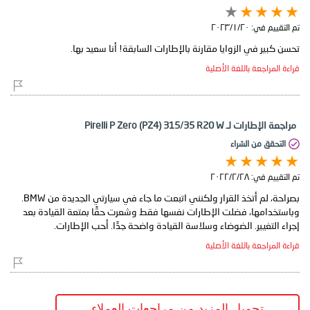
تم التقييم في:
٢٠‏/١‏/٢٠٢٣
تحسن كبير في الزوايا مقارنة بالإطارات السابقة! أنا سعيد بها.
قراءة المراجعة باللغة الأصلية
مراجعة الإطارات لـ Pirelli P Zero (PZ4) 315/35 R20 W
التحقق من الشراء
تم التقييم في:
٢٨‏/٢‏/٢٠٢٢
بصراحة، لم أتخذ القرار ولكنني اتبعت ما جاء في سيارتي الجديدة من BMW.
وباستخدامها، فضلت الإطارات نفسها فقط وشعرت حقًا بمتعة القيادة بعد
إجراء التغيير. الضوضاء وسلاسة القيادة واضحة جدًا. أحب الإطارات.
قراءة المراجعة باللغة الأصلية
تحميل المزيد من مراجعات العملاء