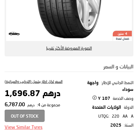
سنين
4
ضمان لمدة
الصورة المعروضة الأكثر تقريبا
البيانات و السعر
السعر لكل اطار يشمل (التركيب والميزانية)
النمط الجانبي للإطار:
واجهة
سوداء
درهم 1,696.87
وصف الخدمة
107 Y
6,787.00
مجموعة من 4:
درهم
الدولة
الولايات المتحدة
OUT OF STOCK
UTQG:
220
AA
A
السنة:
2025
View Similar Tyres