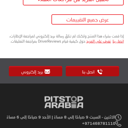
عرض جميع التقييمات
إذا قمت بشراء هذا المنتج ولكنك لم تتلقَ رسالة بريد إلكتروني لمراجعة الإطارات،
اتصل بنا
.
تعرف على المزيد
حول كيفية قيام DriverReviews بمراجعة التعليقات.
اتصل بنا
بريد إلكتروني
الاثنين - السبت 9 صباحًا إلى 8 مساءً | الأحد 9 صباحًا إلى 6 مساءً
971468781110+