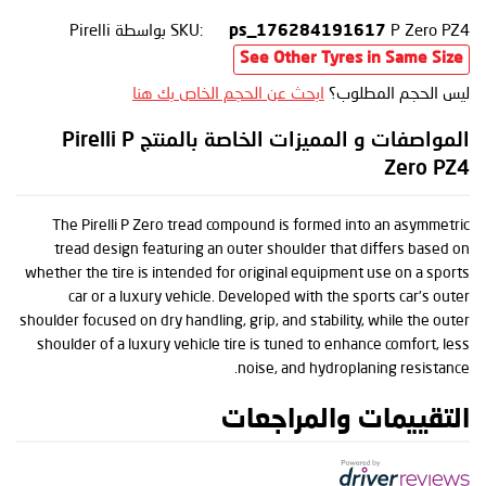
P Zero PZ4
SKU:
بواسطة Pirelli
ps_176284191617
See Other Tyres in Same Size
ليس الحجم المطلوب؟
ابحث عن الحجم الخاص بك هنا
المواصفات و المميزات الخاصة بالمنتج Pirelli P
Zero PZ4
The Pirelli P Zero tread compound is formed into an asymmetric
tread design featuring an outer shoulder that differs based on
whether the tire is intended for original equipment use on a sports
car or a luxury vehicle. Developed with the sports car's outer
shoulder focused on dry handling, grip, and stability, while the outer
shoulder of a luxury vehicle tire is tuned to enhance comfort, less
noise, and hydroplaning resistance.
التقييمات والمراجعات