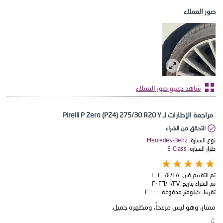
صور العملاء
شاهد جميع صور العملاء
مراجعة الإطارات لـ Pirelli P Zero (PZ4) 275/30 R20 Y
التحقق من الشراء
نوع السيارة:
Mercedes-Benz
طراز السيارة:
E-Class
تم التقييم في:
٢٨‏/٤‏/٢٠٢٦
تم الشراء بتاريخ:
٢٧‏/١‏/٢٠٢٦
تقريبا. كيلومتر مدفوعة:
٢٬٠٠٠
ممتاز، وهو ليس مزعجاً، ومظهره جميل.
​ G