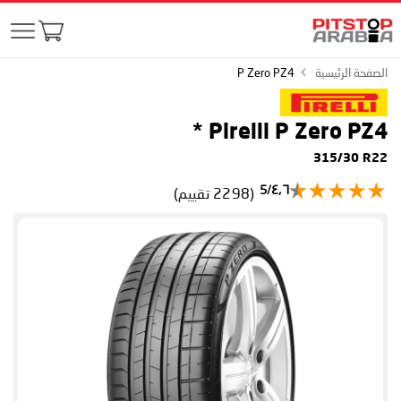
الصفحة الرئيسية
P Zero PZ4
*
Pirelli P Zero PZ4
315/30 R22
٤٫٦/5
(2298 تقييم)