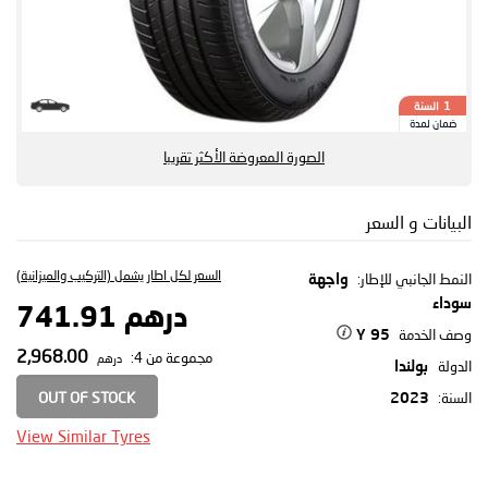
السنة
1
ضمان لمدة
الصورة المعروضة الأكثر تقريبا
البيانات و السعر
السعر لكل اطار يشمل (التركيب والميزانية)
النمط الجانبي للإطار:
واجهة
سوداء
درهم 741.91
وصف الخدمة
95 Y
2,968.00
مجموعة من 4:
درهم
الدولة
بولندا
OUT OF STOCK
السنة:
2023
View Similar Tyres