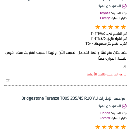
التحقق من الشراء
نوع السيارة:
Toyota
طراز السيارة:
Camry
تم التقييم في:
٥‏/٧‏/٢٠٢٦
تم الشراء بتاريخ:
٥‏/٤‏/٢٠٢٦
تقريبا. كيلومتر مدفوعة:
٦٬٥٠٠
كما كان متوقعًا، رائعة. لقد حل الصيف الآن، ولهذا السبب اشتريت هذه. فهي
تتحمل الحرارة جيدًا
​ A
قراءة المراجعة باللغة الأصلية
مراجعة الإطارات لـ Bridgestone Turanza T005 235/45 R18 Y
التحقق من الشراء
نوع السيارة:
Honda
طراز السيارة:
Accord