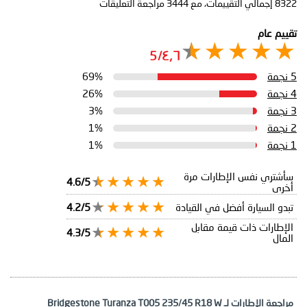
8322
إجمالي التقييمات، مع
3444
مراجعة التعليقات
تقييم عام
٤٫٦/5
5 نجمة
69%
4 نجمة
26%
3 نجمة
3%
2 نجمة
1%
1 نجمة
1%
سأشتري نفس الإطارات مرة
4.6/5
أخرى
تبدو السيارة أفضل في القيادة
4.2/5
الإطارات ذات قيمة مقابل
4.3/5
المال
مراجعة الإطارات لـ Bridgestone Turanza T005 235/45 R18 W