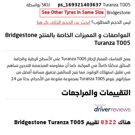
Turanza T005
SKU:
بواسطة
ps_169321403637
Bridgestone
See Other Tyres in Same Size
ليس الحجم المطلوب؟
ابحث عن الحجم الخاص بك هنا
المواصفات و المميزات الخاصة بالمنتج Bridgestone
Turanza T005
يمنح التماسك الممتاز لإطار Turanza T005 على الأسطح الرطبة والجافة
السائق تحكمًا كاملاً في المركبة. كما أن مقاومته المنخفضة للتدحرج تساهم
في تقليل استهلاك الوقود، مما يتيح للسائقين تحقيق مسافة أفضل من
سياراتهم. يتوفر Turanza T005 بمجموعة متنوعة من الأحجام، بدءًا من 14.
التقييمات والمراجعات
هناك
8322
تقييم Bridgestone Turanza T005