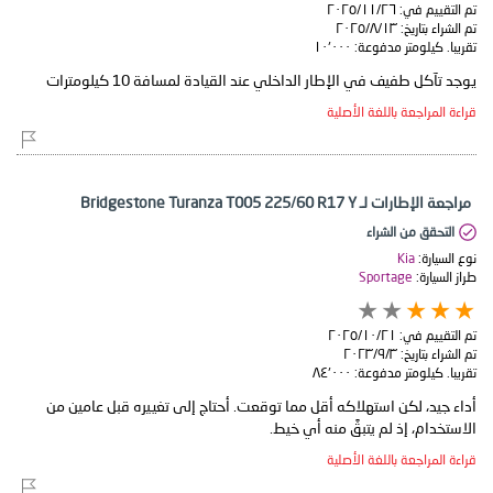
تم التقييم في:
٢٦‏/١١‏/٢٠٢٥
تم الشراء بتاريخ:
١٣‏/٨‏/٢٠٢٥
تقريبا. كيلومتر مدفوعة:
١٠٬٠٠٠
يوجد تآكل طفيف في الإطار الداخلي عند القيادة لمسافة 10 كيلومترات
قراءة المراجعة باللغة الأصلية
مراجعة الإطارات لـ Bridgestone Turanza T005 225/60 R17 Y
التحقق من الشراء
نوع السيارة:
Kia
طراز السيارة:
Sportage
تم التقييم في:
٢١‏/١٠‏/٢٠٢٥
تم الشراء بتاريخ:
٣‏/٩‏/٢٠٢٣
تقريبا. كيلومتر مدفوعة:
٨٤٬٠٠٠
أداء جيد، لكن استهلاكه أقل مما توقعت. أحتاج إلى تغييره قبل عامين من
الاستخدام، إذ لم يتبقَّ منه أي خيط.
قراءة المراجعة باللغة الأصلية