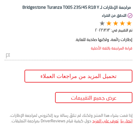
مراجعة الإطارات لـ Bridgestone Turanza T005 235/45 R18 Y
التحقق من الشراء
تم التقييم في:
٣‏/٣‏/٢٠٢٣
إطارات رائعة، ولكنها صاخبة للغاية.
قراءة المراجعة باللغة الأصلية
تحميل المزيد من مراجعات العملاء
عرض جميع التقييمات
إذا قمت بشراء هذا المنتج ولكنك لم تتلقَ رسالة بريد إلكتروني لمراجعة الإطارات،
اتصل بنا
.
تعرف على المزيد
حول كيفية قيام DriverReviews بمراجعة التعليقات.