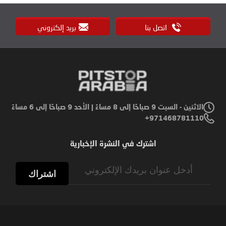
اتصل بنا
بريد إلكتروني
الاثنين - السبت 9 صباحًا إلى 8 مساءً | الأحد 9 صباحًا إلى 6 مساءً
971468781110+
اشترك في النشرة الإخبارية
Sign
Up
اشتراك
for
Our
Newsletter: