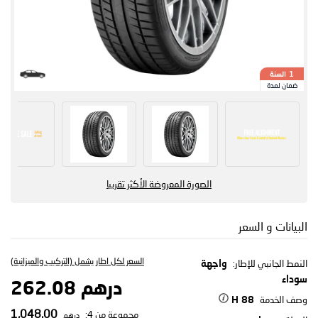
السنة
1
ضمان لمدة
الصورة المعروضة الأكثر تقريبا
البيانات و السعر
السعر لكل اطار يشمل (التركيب والميزانية)
النمط الجانبي للإطار:
واجهة
سوداء
درهم 262.08
وصف الخدمة
88 H
1,048.00
مجموعة من 4:
درهم