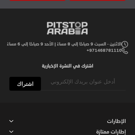
الاثنين - السبت 9 صباحًا إلى 8 مساءً | الأحد 9 صباحًا إلى 6 مساءً
971468781110+
اشترك في النشرة الإخبارية
Sign
Up
اشتراك
for
Our
Newsletter:
الإطارات
إطارات ممتازة