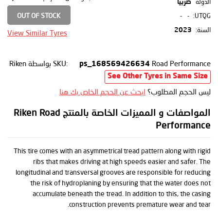
الدولة
صربيا
OUT OF STOCK
-
-
UTQG:
السنة:
2023
View Similar Tyres
Road Performance
SKU:
بواسطة Riken
ps_168569426634
See Other Tyres in Same Size
ليس الحجم المطلوب؟
ابحث عن الحجم الخاص بك هنا
المواصفات و المميزات الخاصة بالمنتج Riken Road
Performance
This tire comes with an asymmetrical tread pattern along with rigid
ribs that makes driving at high speeds easier and safer. The
longitudinal and transversal grooves are responsible for reducing
the risk of hydroplaning by ensuring that the water does not
accumulate beneath the tread. In addition to this, the casing
construction prevents premature wear and tear.