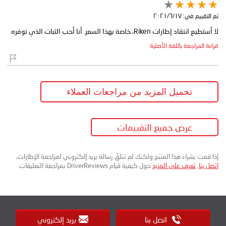
تم التقييم في:
١٧‏/٦‏/٢٠٢١
لا أستطيع انتقاد إطارات Riken، خاصة بهذا السعر. أنا أحب الثبات الذي توفره.
قراءة المراجعة باللغة الأصلية
تحميل المزيد من مراجعات العملاء
عرض جميع التقييمات
إذا قمت بشراء هذا المنتج ولكنك لم تتلقَ رسالة بريد إلكتروني لمراجعة الإطارات،
اتصل بنا
.
تعرف على المزيد
حول كيفية قيام DriverReviews بمراجعة التعليقات.
اتصل بنا
بريد إلكتروني