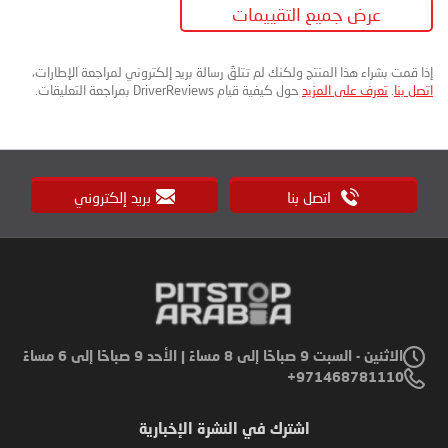
عرض جميع التقييمات
إذا قمت بشراء هذا المنتج ولكنك لم تتلقَ رسالة بريد إلكتروني لمراجعة الإطارات،
اتصل بنا
.
تعرف على المزيد
حول كيفية قيام DriverReviews بمراجعة التعليقات.
اتصل بنا
بريد إلكتروني
الاثنين - السبت 9 صباحًا إلى 8 مساءً | الأحد 9 صباحًا إلى 6 مساءً
971468781110+
اشترك في النشرة الإخبارية