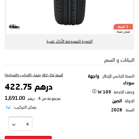
السنة
1
ضمان لمدة
الصورة المعروضة الأكثر تقريبا
البيانات و السعر
السعر لكل اطار يشمل (التركيب والميزانية)
النمط الجانبي للإطار:
واجهة
سوداء
درهم 422.75
وصف الخدمة
103 W
1,691.00
مجموعة من 4:
درهم
الدولة
الصين
يمكن التركيب:
غدا
السنة:
2026