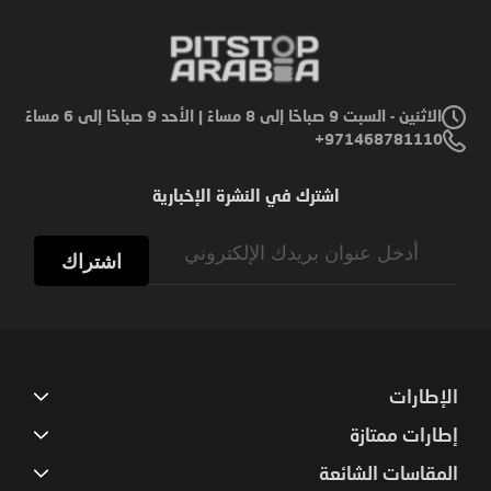
الاثنين - السبت 9 صباحًا إلى 8 مساءً | الأحد 9 صباحًا إلى 6 مساءً
971468781110+
اشترك في النشرة الإخبارية
Sign
Up
اشتراك
for
Our
Newsletter:
الإطارات
إطارات ممتازة
المقاسات الشائعة