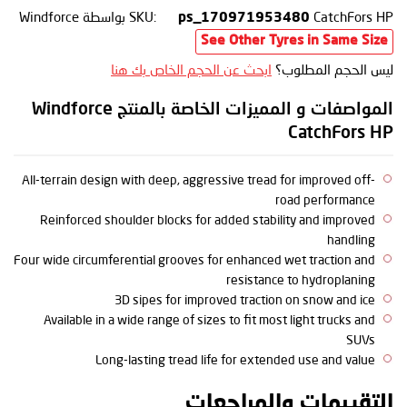
CatchFors HP
SKU:
بواسطة Windforce
ps_170971953480
See Other Tyres in Same Size
ليس الحجم المطلوب؟
ابحث عن الحجم الخاص بك هنا
المواصفات و المميزات الخاصة بالمنتج Windforce
CatchFors HP
All-terrain design with deep, aggressive tread for improved off-
road performance
Reinforced shoulder blocks for added stability and improved
handling
Four wide circumferential grooves for enhanced wet traction and
resistance to hydroplaning
3D sipes for improved traction on snow and ice
Available in a wide range of sizes to fit most light trucks and
SUVs
Long-lasting tread life for extended use and value
التقييمات والمراجعات