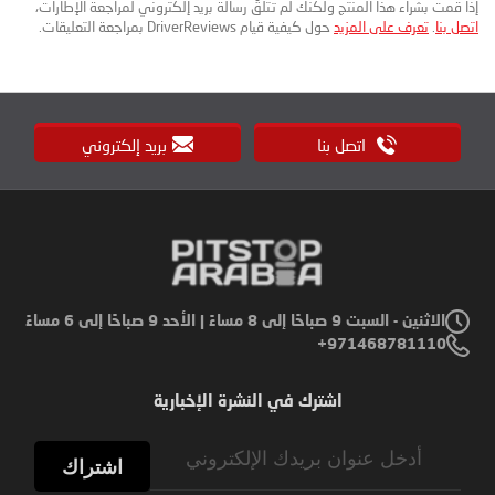
إذا قمت بشراء هذا المنتج ولكنك لم تتلقَ رسالة بريد إلكتروني لمراجعة الإطارات،
اتصل بنا
.
تعرف على المزيد
حول كيفية قيام DriverReviews بمراجعة التعليقات.
اتصل بنا
بريد إلكتروني
الاثنين - السبت 9 صباحًا إلى 8 مساءً | الأحد 9 صباحًا إلى 6 مساءً
971468781110+
اشترك في النشرة الإخبارية
Sign
Up
اشتراك
for
Our