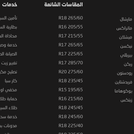
المقاسات الشائعة
خدمات
265/60 R18
تأمين السي
مارشال
205/55 R16
بطارية السي
ماتراكس
215/55 R17
محاذاة ال
ميشلان
265/65 R17
خدمة وصيا
نيكسن
225/65 R17
الصيانة الد
بيريللي
285/70 R17
تغيير زيت ا
ريكن
275/60 R20
تصليح مكي
رودستون
235/45 R18
كار سبا
فريدشتاين
195/65 R15
مخفي او ت
يوكوهاما
215/60 R16
حماية طلاء
زيتكس
245/45 R18
طلاء السي
245/60 R18
خدمة سحب
225/40 R18
مدونات بط