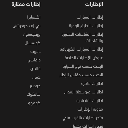
الإطارات
إطارات ممتازة
إطارات السيارات
أكسيليرا
إطارات الطرق الوعرة
بي إف جودريتش
إطارات الشاحنات الصغيرة
بريدجستون
والشاحنات
كونتيننتال
إطارات السيارات الكهربائية
دنلوب
عروض الإطارات الخاصة
دافانتي
البحث حسب نوع السيارة
فالكن
البحث حسب مقاس الإطار
جيتي
اطارات فاخرة
جوديير
اطارات متوسطة المدى
هانكوك
اطارات اقتصادية
كومهو
مدونة الإطارات
متجر إطارات بالقرب مني
تبديل اطارات متنقل