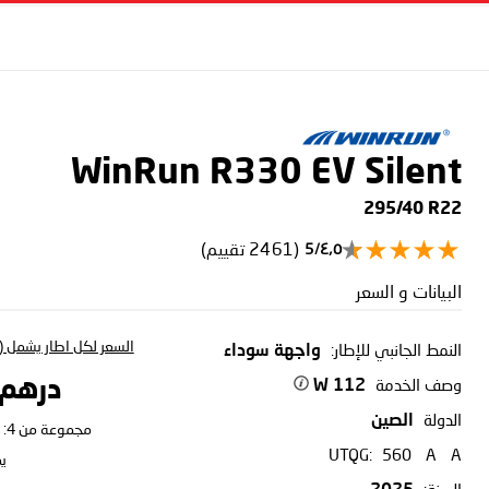
WinRun R330
EV Silent
295/40 R22
(2461 تقييم)
٤٫٥/5
البيانات و السعر
السعر لكل اطار يشمل (ا
النمط الجانبي للإطار:
واجهة سوداء
وصف الخدمة
درهم 25.18
112 W
الدولة
الصين
مجموعة من 4:
UTQG:
560
A
A
ي