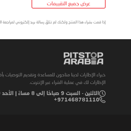
عرض جميع التقييمات
إذا قمت بشراء هذا المنتج ولكنك لم تتلقَ رسالة بريد إلكتروني لمراجعة ا
خبراء الإطارات لدينا متاحون للمساعدة وتقديم التوصيات بأ
الإطارات لك في عملية الشراء عبر الإنترنت.
الاثنين - السبت 9 صباحًا إلى 8 مساءً | الأحد 9 صباحًا إلى 6 مساءً
971468781110+