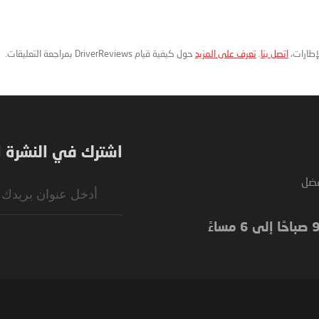
لإطارات،
اتصل بنا
.
تعرف على المزيد
حول كيفية قيام DriverReviews بمراجعة التعليقات.
اشترك في النشرة ال
فضل
Sign
Up
for
Our
Newsletter: