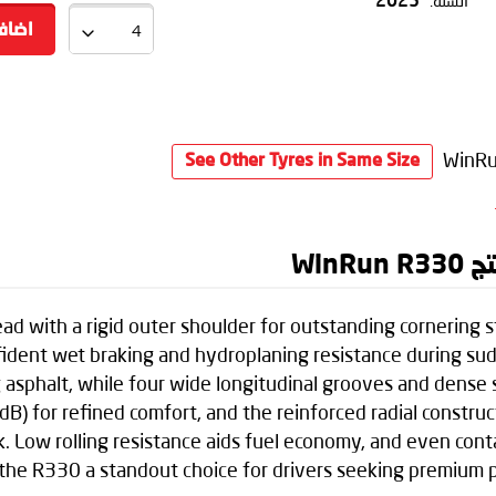
السنة:
2025
اضاف
See Other Tyres in Same Size
Win
with a rigid outer shoulder for outstanding cornering sta
nfident wet braking and hydroplaning resistance during s
 asphalt, while four wide longitudinal grooves and dense 
B) for refined comfort, and the reinforced radial construc
k. Low rolling resistance aids fuel economy, and even con
the R330 a standout choice for drivers seeking premium pe