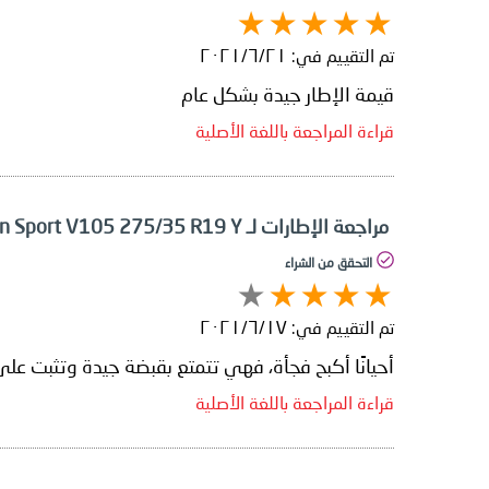
تم التقييم في:
٢١‏/٦‏/٢٠٢١
قيمة الإطار جيدة بشكل عام
قراءة المراجعة باللغة الأصلية
مراجعة الإطارات لـ Yokohama Advan Sport V105 275/35 R19 Y
التحقق من الشراء
تم التقييم في:
١٧‏/٦‏/٢٠٢١
أحيانًا أكبح فجأة، فهي تتمتع بقبضة جيدة وتثبت عل
قراءة المراجعة باللغة الأصلية