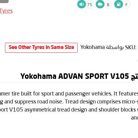
75
B
F
 Tyres
SKU:
بواسطة Yokohama
See Other Tyres in Same Size
Yoko
r tire built for sport and passenger vehicles. It featur
ing and suppress road noise. Tread design comprises micro
port V105 asymmetrical tread design and shoulder blocks w
an