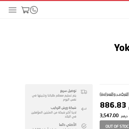
Yo
توصيل سريع
لتركيب والميزانية)
يتم تسليم معظم طلباتنا وتثبيتها في
نفس اليوم
8
شبكة ورش التركيب
لدينا أكبر شبكة من المثبتين المؤهلين
3,547.00
درهم
في البلاد
الأصلي دائما
OUT OF STO