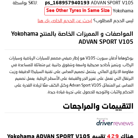
ADVAN SPORT V105
SKU:
بواسطة
ps_168957940193
Yokohama
See Other Tyres in Same Size
ليس الحجم المطلوب؟
ابحث عن الحجم الخاص بك هنا
المواصفات و المميزات الخاصة بالمنتج Yokohama
ADVAN SPORT V105
يوكوهاما أدفان سبورت V105 هو إطار صيفي مصمم للسيارات الرياضية وسيارات
الركاب. ويتميز بأخاديد محيطية واسعة وشقوق جانبية غير متماثلة للمساعدة في
مقاومة الانزلاق المائي. يشتمل تصميم المداس على تقنية السيليكا الدقيقة وزيت
البرتقال التي تعمل على تعزيز الجر والقبضة على الأسطح الرطبة. يعمل تصميم
المداس غير المتماثل Advan Sport V105 وكتل الكتف معًا لزيادة القدرة على
التحكم والثبات والتوجيه للحصول على تجربة قيادة جيدة.
التقييمات والمراجعات
هناك
429
تقييم Yokohama ADVAN SPORT V105