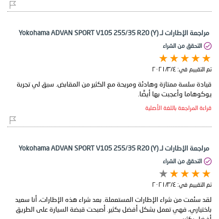
مراجعة الإطارات لـ Yokohama ADVAN SPORT V105 255/35 R20 (Y)
التحقق من الشراء
تم التقييم في:
٤‏/٣‏/٢٠٢١
قيادة سلسة ممتازة وهادئة ومريحة مع الكثير من المقابض. سبق لي تجربة
يوكوهاما وأعجبت بها أيضًا.
قراءة المراجعة باللغة الأصلية
مراجعة الإطارات لـ Yokohama ADVAN SPORT V105 255/35 R20 (Y)
التحقق من الشراء
تم التقييم في:
٤‏/٣‏/٢٠٢١
لقد سئمت من شراء الإطارات المستعملة. بعد شراء هذه الإطارات، أنا سعيد
باختياري، فهي تعمل بشكل أفضل بكثير. أصبحت قبضة السيارة على الطريق
أفضل بكثير.