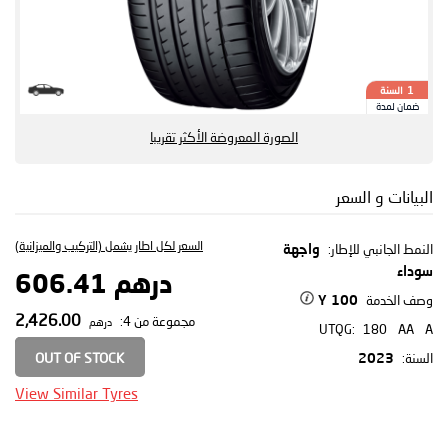
السنة
1
ضمان لمدة
الصورة المعروضة الأكثر تقريبا
البيانات و السعر
السعر لكل اطار يشمل (التركيب والميزانية)
النمط الجانبي للإطار:
واجهة
سوداء
درهم 606.41
وصف الخدمة
100 Y
2,426.00
مجموعة من 4:
درهم
UTQG:
180
AA
A
OUT OF STOCK
السنة:
2023
View Similar Tyres