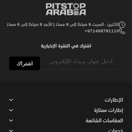
الاثنين - السبت 9 صباحًا إلى 8 مساءً | الأحد 9 صباحًا إلى 6 مساءً
971468781110+
اشترك في النشرة الإخبارية
Sign
Up
اشتراك
for
Our
Newsletter:
الإطارات
إطارات ممتازة
المقاسات الشائعة
خدمات