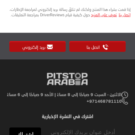
إذا قمت بشراء هذا المنتج ولكنك لم تتلقَ رسالة بريد إلكتروني لمراجعة الإطارات،
اتصل بنا
.
تعرف على المزيد
حول كيفية قيام DriverReviews بمراجعة التعليقات.
اتصل بنا
بريد إلكتروني
الاثنين - السبت 9 صباحًا إلى 8 مساءً | الأحد 9 صباحًا إلى 6 مساءً
971468781110+
اشترك في النشرة الإخبارية
Sign
Up
اشتراك