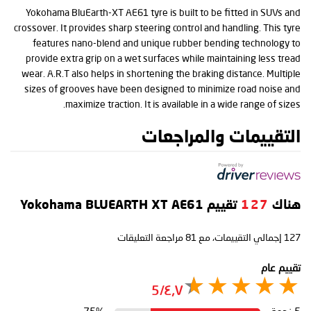
Yokohama BluEarth-XT AE61 tyre is built to be fitted in SUVs and
crossover. It provides sharp steering control and handling. This tyre
features nano-blend and unique rubber bending technology to
provide extra grip on a wet surfaces while maintaining less tread
wear. A.R.T also helps in shortening the braking distance. Multiple
sizes of grooves have been designed to minimize road noise and
maximize traction. It is available in a wide range of sizes.
التقييمات والمراجعات
هناك
127
تقييم Yokohama BLUEARTH XT AE61
127
إجمالي التقييمات، مع
81
مراجعة التعليقات
تقييم عام
٤٫٧/5