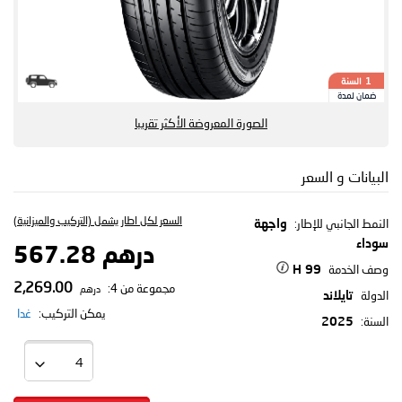
السنة
1
ضمان لمدة
الصورة المعروضة الأكثر تقريبا
البيانات و السعر
السعر لكل اطار يشمل (التركيب والميزانية)
النمط الجانبي للإطار:
واجهة
سوداء
درهم 567.28
وصف الخدمة
99 H
2,269.00
مجموعة من 4:
درهم
الدولة
تايلاند
يمكن التركيب:
غدا
السنة:
2025