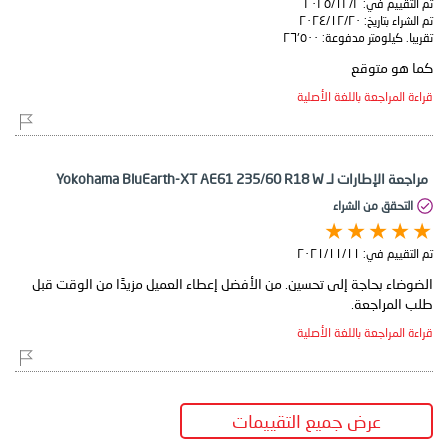
تم التقييم في:
٢‏/١٢‏/٢٠٢٥
تم الشراء بتاريخ:
٢٠‏/١٢‏/٢٠٢٤
تقريبا. كيلومتر مدفوعة:
٢٦٬٥٠٠
كما هو متوقع
قراءة المراجعة باللغة الأصلية
مراجعة الإطارات لـ Yokohama BluEarth-XT AE61 235/60 R18 W
التحقق من الشراء
تم التقييم في:
١١‏/١١‏/٢٠٢١
الضوضاء بحاجة إلى تحسين. من الأفضل إعطاء العميل مزيدًا من الوقت قبل
طلب المراجعة.
قراءة المراجعة باللغة الأصلية
عرض جميع التقييمات