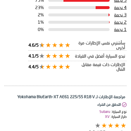
5 نجمة
75%
4 نجمة
23%
3 نجمة
2%
2 نجمة
1%
1 نجمة
0%
سأشتري نفس الإطارات مرة
4.6/5
أخرى
تبدو السيارة أفضل في القيادة
4.1/5
الإطارات ذات قيمة مقابل
4.4/5
المال
مراجعة الإطارات لـ Yokohama BluEarth-XT AE61 225/55 R18 V
التحقق من الشراء
نوع السيارة:
Subaru
طراز السيارة:
XV