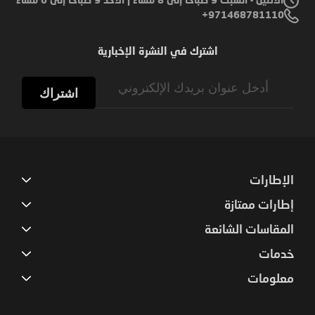
الاثنين - السبت 9 صباحًا إلى 8 مساءً | الأحد 9 صباحًا إلى 6 مساءً
971468781110+
اشترك في النشرة الإخبارية
Sign
Up
اشتراك
for
Our
Newsletter:
الإطارات
إطارات ممتازة
المقاسات الشائعة
خدمات
معلومات