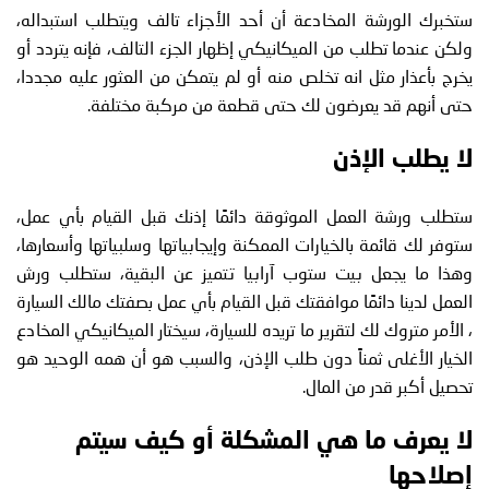
ستخبرك الورشة المخادعة أن أحد الأجزاء تالف ويتطلب استبداله،
ولكن عندما تطلب من الميكانيكي إظهار الجزء التالف، فإنه يتردد أو
يخرج بأعذار مثل انه تخلص منه أو لم يتمكن من العثور عليه مجددا،
حتى أنهم قد يعرضون لك حتى قطعة من مركبة مختلفة.
لا يطلب الإذن
ستطلب ورشة العمل الموثوقة دائمًا إذنك قبل القيام بأي عمل،
ستوفر لك قائمة بالخيارات الممكنة وإيجابياتها وسلبياتها وأسعارها،
وهذا ما يجعل بيت ستوب آرابيا تتميز عن البقية، ستطلب ورش
العمل لدينا دائمًا موافقتك قبل القيام بأي عمل بصفتك مالك السيارة
، الأمر متروك لك لتقرير ما تريده للسيارة، سيختار الميكانيكي المخادع
الخيار الأغلى ثمناً دون طلب الإذن، والسبب هو أن همه الوحيد هو
تحصيل أكبر قدر من المال.
لا يعرف ما هي المشكلة أو كيف سيتم
إصلاحها