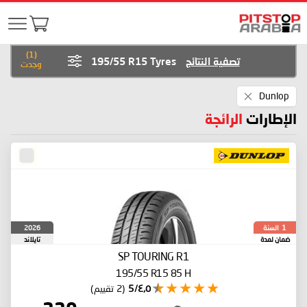
)
1
(
تصفية النتائج
195/55 R15 Tyres
وجدت
Remove
Dunlop
This
Item
الإطارات
الرائجة
السنة
2026
1
ضمان لمدة
تايلاند
SP TOURING R1
195/55 R15 85 H
٤٫٥/5
(2 تقييم)