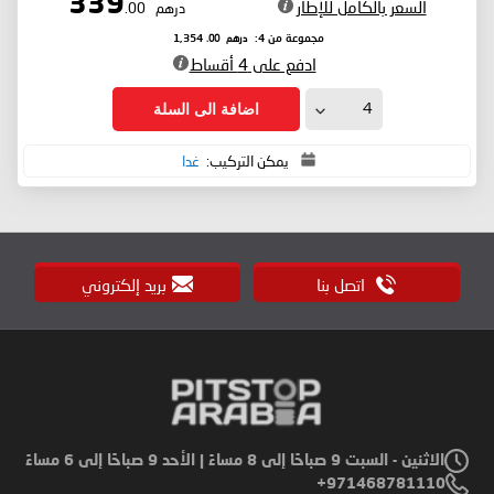
339
السعر بالكامل للإطار
درهم
.00
درهم
.00
مجموعة من 4:
1,354
ادفع على 4 أقساط
اضافة الى السلة
يمكن التركيب:
غدا
اتصل بنا
بريد إلكتروني
الاثنين - السبت 9 صباحًا إلى 8 مساءً | الأحد 9 صباحًا إلى 6 مساءً
971468781110+