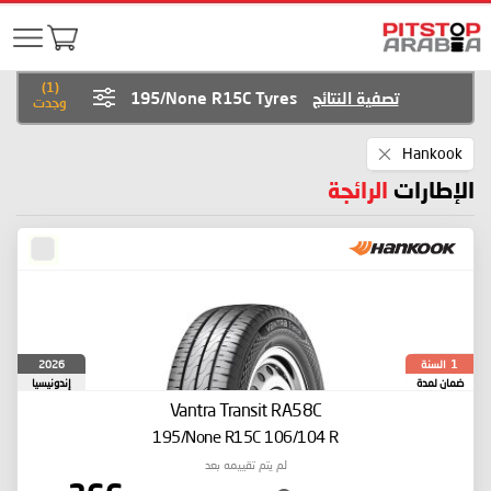
)
1
(
تصفية النتائج
195/None R15C Tyres
وجدت
Remove
Hankook
This
Item
الإطارات
الرائجة
السنة
2026
1
ضمان لمدة
إندونيسيا
Vantra Transit RA58C
195/None R15C 106/104 R
لم يتم تقييمه بعد