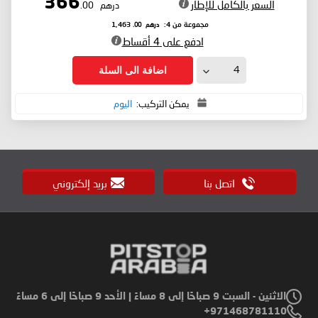
366
السعر بالكامل للإطار
درهم
.00
درهم
.00
مجموعة من 4:
1,463
ادفع على 4 أقساط
اضافة الى السلة
يمكن التركيب:
اليوم
اتصل بنا
بريد إلكتروني
الاثنين - السبت 9 صباحًا إلى 8 مساءً | الأحد 9 صباحًا إلى 6 مساءً
971468781110+