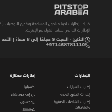
خبراء الإطارات لدينا متاحون للمساعدة وتقديم التوصيات بأ
الإطارات لك في عملية الشراء عبر الإنترنت.
الاثنين - السبت 9 صباحًا إلى 8 مساءً | الأحد 9 صباحًا إلى 6 مساءً
971468781110+
الإطارات
إطارات ممتازة
إطارات السيارات
أكسيليرا
إطارات الطرق الوعرة
بي إف جودريتش
إطارات الشاحنات الصغيرة
بريدجستون
والشاحنات
كونتيننتال