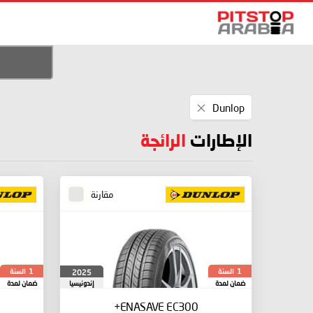
Remove
Dunlop
This
Item
الإطارات
الرائجة
مقارنة
السنة
السنة
2025
1
1
ضمان لمدة
إندونيسيا
ضمان لمدة
ENASAVE EC300+