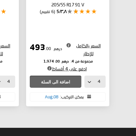
205/55 R17 91 V
٣٫٨/5
(6 تقييم)
السعر بالكامل
السعر 
493
درهم
.00
للإطار
لل
درهم
.00
مجموعة من 4:
1,974
مج
ادفع على 4 أقساط
اضافة الى السلة
يمكن التركيب:
08,Aug