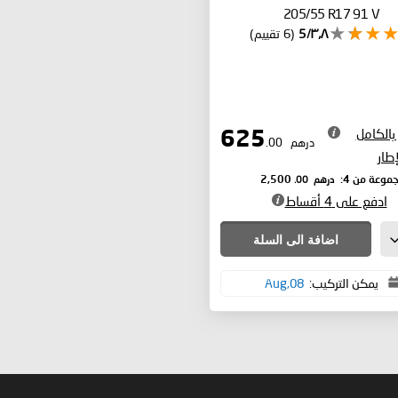
205/55 R17 91 V
٣٫٨/5
(6 تقييم)
بالكامل
625
درهم
.00
إطار
درهم
.00
موعة من 4:
2,500
ادفع على 4 أقساط
اضافة الى السلة
يمكن التركيب:
08,Aug