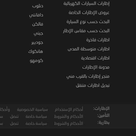
إطارات السيارات الكهربائية
دنلوب
عروض الإطارات الخاصة
دافانتي
البحث حسب نوع السيارة
فالكن
البحث حسب مقاس الإطار
جيتي
اطارات فاخرة
جوديير
اطارات متوسطة المدى
هانكوك
اطارات اقتصادية
كومهو
مدونة الإطارات
متجر إطارات بالقرب مني
تبديل اطارات متنقل
الإطارات:
أحكام الإستخدام
سياسية الخصوصية
وأحكام
التأمين:
الأحكام والشروط
سياسة خاصة
تنصل
سي
بطارية:
الأحكام والشروط
سياسة خاصة
تنصل
سي