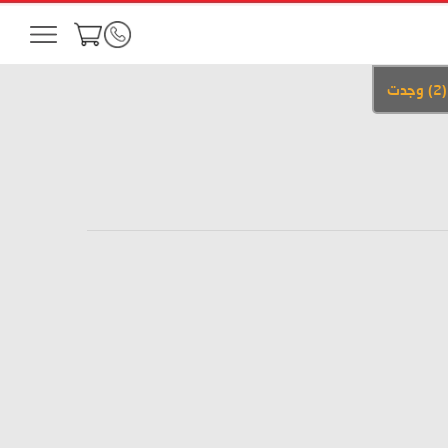
(
2
)
وجدت