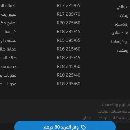
225/65 R17
الصيانة الد
بيريللي
285/70 R17
تغيير زيت ا
ريكن
275/60 R20
تصليح مكي
رودستون
235/45 R18
كار سبا
فريدشتاين
195/65 R15
مخفي او ت
يوكوهاما
215/60 R16
حماية طلاء
زيتكس
245/45 R18
طلاء السي
245/60 R18
خدمة سحب
225/40 R18
مدونات بط
235/60 R18
مدونات صيا
 البيع والخدمات
اسة ملفات الارتباط
اسة ملفات الارتباط
ضمان
وفر المزيد
80 درهم‏