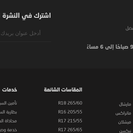
اشترك في النشرة ال
فضل
Sign
Up
for
Our
Newsletter:
المقاسات الشائعة
خدمات
265/60 R18
تأمين السي
مارشال
205/55 R16
بطارية السي
ماتراكس
215/55 R17
محاذاة ال
ميشلان
265/65 R17
خدمة وصيا
نيكسن