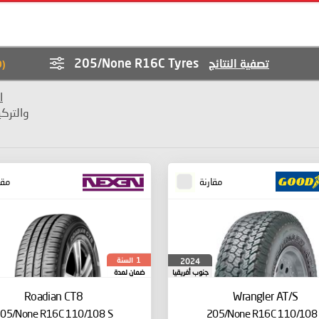
205/None R16C Tyres
تصفية النتائج
0
(
ا
والترك
مقارنة
مقا
السنة
2024
1
جنوب أفريقيا
ضمان لمدة
Roadian CT8
Wrangler AT/S
05/None R16C 110/108 S
205/None R16C 110/108