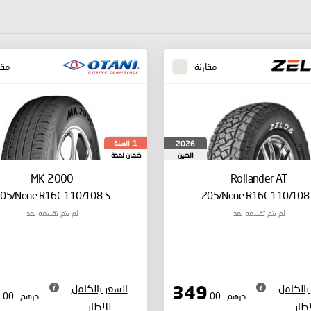
مقارنة
مقا
السنة
2026
1
الصين
ضمان لمدة
MK 2000
Rollander AT
05/None R16C 110/108 S
205/None R16C 110/108
لم يتم تقييمه بعد
لم يتم تقييمه بعد
بالكامل
السعر بالكامل
359
349
درهم
.00
درهم
.00
إطار
للإطار