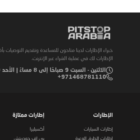
خبراء الإطارات لدينا متاحون للمساعدة وتقديم التوصيات بأ
الإطارات لك في عملية الشراء عبر الإنترنت.
الاثنين - السبت 9 صباحًا إلى 8 مساءً | الأحد 9 صباحًا إلى 6 مساءً
971468781110+
الإطارات
إطارات ممتازة
إطارات السيارات
أكسيليرا
إطارات الطرق الوعرة
بي إف جودريتش