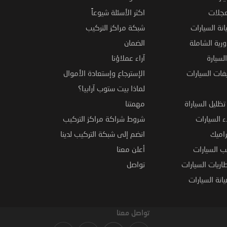
عجلات
اكثر الأسئلة شيوعاً
نة السيارات
شبكة مراكز التركيب
ورية الشاملة
الضمان
لسيارة
آراء عملاؤنا
فات السيارات
الإسترجاع وإستعادة الأموال
لماذا بيت ستوب آرابيا؟
ظليل السياراة
مهمتنا
 السيارات
شروط شراكة مراكز التركيب
راميك
انضم إلى شبكة التركيب لدينا
 السيارات
أعلن معنا
اريات السيارات
تواصل
نة السيارات
تواصل معنا