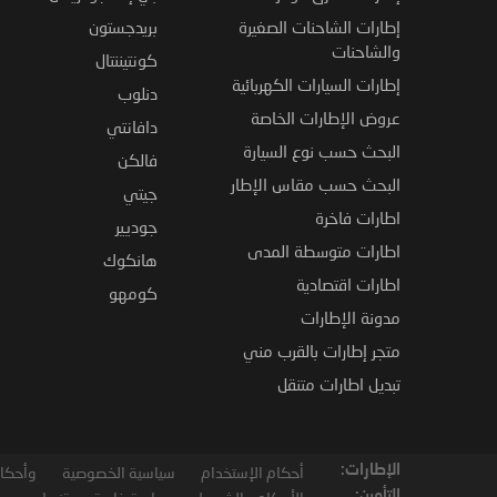
إطارات الشاحنات الصغيرة
بريدجستون
والشاحنات
كونتيننتال
إطارات السيارات الكهربائية
دنلوب
عروض الإطارات الخاصة
دافانتي
البحث حسب نوع السيارة
فالكن
البحث حسب مقاس الإطار
جيتي
اطارات فاخرة
جوديير
اطارات متوسطة المدى
هانكوك
اطارات اقتصادية
كومهو
مدونة الإطارات
متجر إطارات بالقرب مني
تبديل اطارات متنقل
الإطارات:
أحكام الإستخدام
سياسية الخصوصية
وأحكام
التأمين: