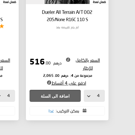
ضمان لمدة
ضمان لمدة
Dueler All Terrain A/T 002
 S
205/None R16C 110 S
لم يتم تقييمه بعد
السعر بالكامل
السعر 
516
درهم
.00
للإطار
لل
درهم
.00
مجموعة من 4:
2,065
مج
ادفع على 4 أقساط
اضافة الى السلة
يمكن التركيب:
غدا