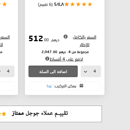
٤٫٨/5
(6 تقييم)
السعر بالكامل
السعر 
512
درهم
.00
للإطار
لل
درهم
.00
مجموعة من 4:
2,047
مج
ادفع على 4 أقساط
اضافة الى السلة
يمكن التركيب:
غدا