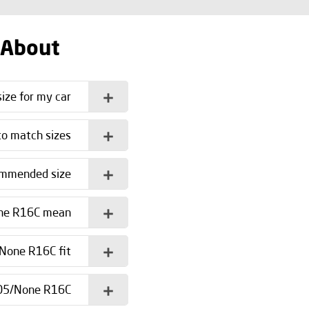
 About
ize for my car?
o match sizes?
commended size?
ne R16C mean?
None R16C fit?
205/None R16C?