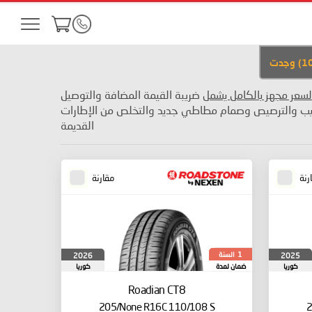
1
)
وجدت
لسعر مجهز بالكامل يشمل
ضريبة القيمة المضافة والتوصيل
يب والترصيص وصمام مطاطي جديد والتخلص من الإطارات
القديمة
رنة
مقارنة
السنة
2026
2025
1
كوريا
ضمان لمدة
كوريا
الجنوبية
الجنوبية
Roadian CT8
205/None R16C 110/108 S
2