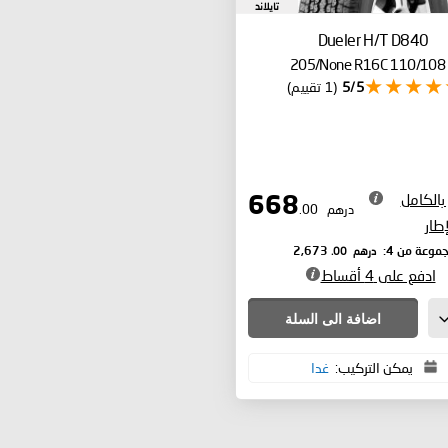
تايلاند
Dueler H/T D840
205/None R16C 110/108
5/5
(1 تقييم)
بالكامل
668
درهم
.00
إطار
درهم
.00
موعة من 4:
2,673
ادفع على 4 أقساط
اضافة الى السلة
يمكن التركيب:
غدا