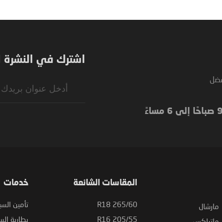
اشترك في النشرة ال
فضل
Sign
Up
for
Our
Newsletter:
المقاسات الشائعة
خدمات
265/60 R18
تأمين السي
مارشال
205/55 R16
بطارية السي
ماتراكس