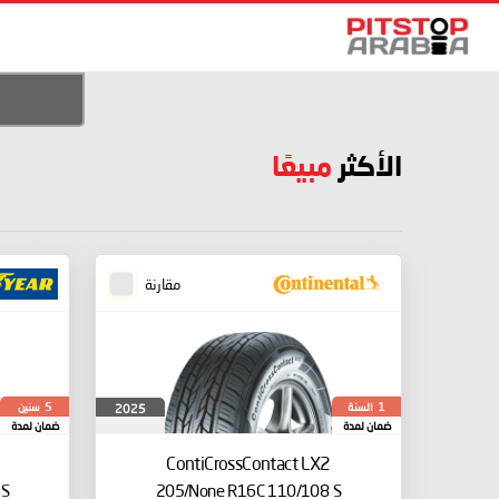
الأكثر
مبيعًا
مقارنة
السنة
سنين
2025
5
1
ضمان لمدة
ضمان لمدة
ContiCrossContact LX2
 S
205/None R16C 110/108 S