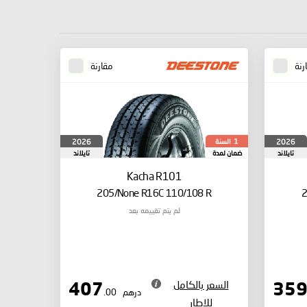
رنة
مقارنة
السنة
2026
2026
1
تايلاند
ضمان لمدة
تايلاند
Kacha R101
205/None R16C 110/108 R
2
لم يتم تقييمه بعد
السعر بالكامل
407
درهم
.00
للإطار