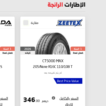
الإطارات
الرائجة
مقارنة
السنة
السنة
2026
1
1
ضمان لمدة
تايلاند
ضمان لمدة
CT5000 MAX
 S
205/None R16C 110/108 T
لم يتم تقييمه بعد
Best Price-Value
السعر بالكامل
السعر 
346
درهم
.00
للإطار
لل