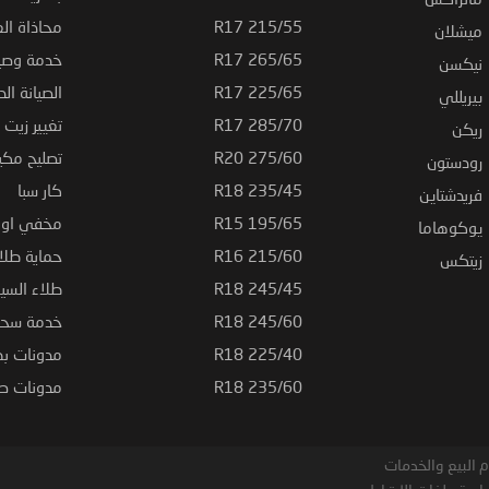
215/55 R17
محاذاة ال
ميشلان
265/65 R17
خدمة وصيا
نيكسن
225/65 R17
الصيانة الد
بيريللي
285/70 R17
تغيير زيت ا
ريكن
275/60 R20
تصليح مكي
رودستون
235/45 R18
كار سبا
فريدشتاين
195/65 R15
مخفي او ت
يوكوهاما
215/60 R16
حماية طلاء
زيتكس
245/45 R18
طلاء السي
245/60 R18
خدمة سحب
225/40 R18
مدونات بط
235/60 R18
مدونات صيا
 البيع والخدمات