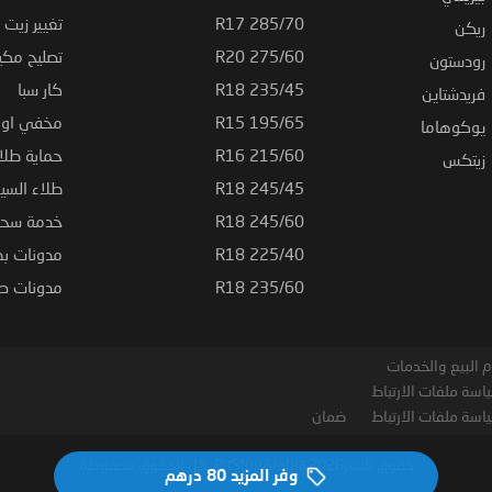
285/70 R17
تغيير زيت ا
ريكن
275/60 R20
تصليح مكي
رودستون
235/45 R18
كار سبا
فريدشتاين
195/65 R15
مخفي او ت
يوكوهاما
215/60 R16
حماية طلاء
زيتكس
245/45 R18
طلاء السي
245/60 R18
خدمة سحب
225/40 R18
مدونات بط
235/60 R18
مدونات صيا
 البيع والخدمات
اسة ملفات الارتباط
اسة ملفات الارتباط
ضمان
حقوق النشر2026 PitStopArabia. كل الحقوق محفوظة
وفر المزيد
80 درهم‏