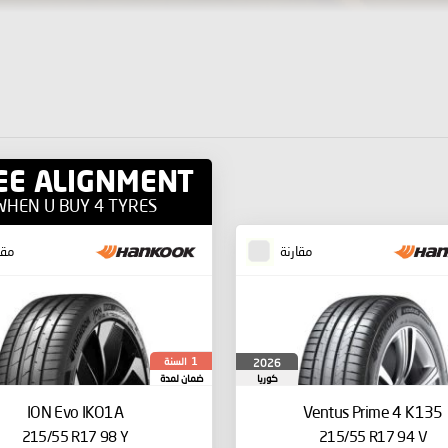
EE ALIGNMENT
WHEN U BUY 4 TYRES
مقارنة
مقا
السنة
2026
1
كوريا
ضمان لمدة
الجنوبية
ION Evo IKO1A
Ventus Prime 4 K135
215/55 R17 98 Y
215/55 R17 94 V