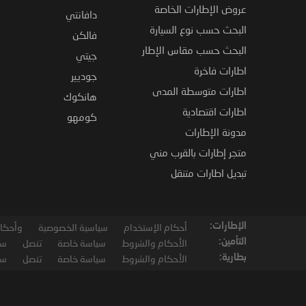
عروض الإطارات الخاصة
دافانتي
البحث حسب نوع السيارة
فالكن
البحث حسب مقاس الإطار
جيتي
اطارات فاخرة
جوديير
اطارات متوسطة المدى
هانكوك
اطارات اقتصادية
كومهو
مدونة الإطارات
متجر إطارات بالقرب مني
تبديل اطارات متنقل
الإطارات:
أحكام الإستخدام
سياسية الخصوصية
وأحكام
التأمين:
الأحكام والشروط
سياسة خاصة
تنصل
سي
بطارية:
الأحكام والشروط
سياسة خاصة
تنصل
سي