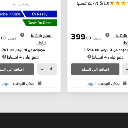
٤٫٥/5
(2277 تقييم)
لم يتم تقييمه بعد
oise in Class
EV Ready
Great On-Road
بالكامل
السعر بالكامل
436
399
درهم
.00
درهم
.00
إطار
للإطار
درهم
.00
درهم
.00
موعة من 4:
1,594
مجموعة من 4:
1,743
ادفع على 4 أقساط
ادفع على 4 أقساط
اضافة الى السلة
اضافة الى الس
يمكن التركيب:
اليوم
يمكن التركيب:
اليوم