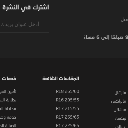
اشترك في النشرة ال
فضل
Sign
Up
for
Our
Newsletter:
المقاسات الشائعة
خدمات
265/60 R18
تأمين السي
مارشال
205/55 R16
بطارية السي
ماتراكس
215/55 R17
محاذاة ال
ميشلان
265/65 R17
خدمة وصيا
نيكسن
225/65 R17
الصيانة الد
بيريللي