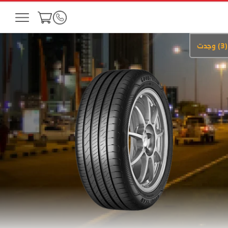
(
3
)
وجدت