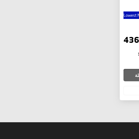
Lowest N
لة