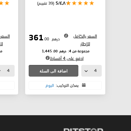
٤٫٨/5
(39 تقييم)
السعر بالكامل
السعر 
361
درهم
.00
للإطار
لل
درهم
.00
مجموعة من 4:
1,445
مج
ادفع على 4 أقساط
اضافة الى السلة
يمكن التركيب:
اليوم