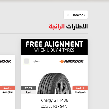
Remove
Hankook
This
Item
الإطارات
الرائجة
FREE ALIGNMENT
WHEN U BUY 4 TYRES
مقارنة
السنة
السنة
2025
1
1
ضمان لمدة
كوريا
ضمان لمدة
الجنوبية
Kinergy GT H436
215/55 R17 94 V