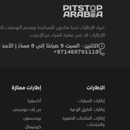
خبراء الإطارات لدينا متاحون للمساعدة وتقديم التوصيات بأ
الإطارات لك في عملية الشراء عبر الإنترنت.
الاثنين - السبت 9 صباحًا إلى 8 مساءً | الأحد 9 صباحًا إلى 6 مساءً
971468781110+
الإطارات
إطارات ممتازة
إطارات السيارات
أكسيليرا
إطارات الطرق الوعرة
بي إف جودريتش
إطارات الشاحنات الصغيرة
بريدجستون
والشاحنات
كونتيننتال