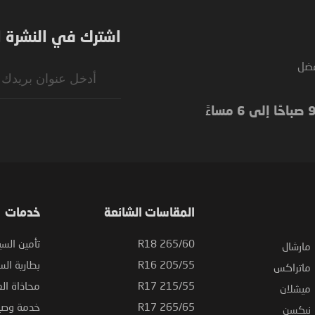
اشترك في النشرة ال
فضل
Sign
Up
for
Our
Newsletter:
المقاسات الشائعة
خدمات
265/60 R18
تأمين السي
مارشال
205/55 R16
بطارية السي
ماتراكس
215/55 R17
محاذاة ال
ميشلان
265/65 R17
خدمة وصيا
نيكسن