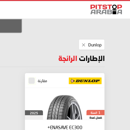
Remove
Dunlop
This
Item
الإطارات
الرائجة
مقارنة
السنة
2025
1
ضمان لمدة
ENASAVE EC300+