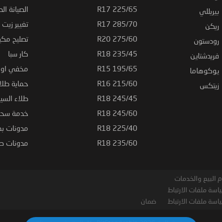
225/65 R17
الصيانة الد
بيريللي
285/70 R17
تغيير زيت ا
ريكن
275/60 R20
تصليح مكي
رودستون
235/45 R18
كار سبا
فريدشتاين
195/65 R15
مخفي او ت
يوكوهاما
215/60 R16
حماية طلاء
زيتكس
245/45 R18
طلاء السي
245/60 R18
خدمة سحب
225/40 R18
مدونات بط
235/60 R18
مدونات صيا
 البيع والخدمات
اسة ملفات الارتباط
اسة ملفات الارتباط
ضمان