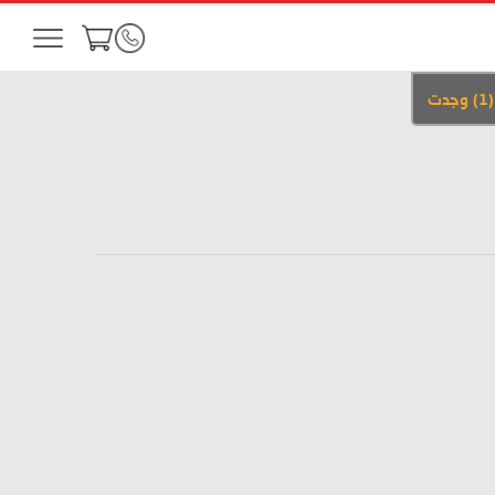
(
1
)
وجدت