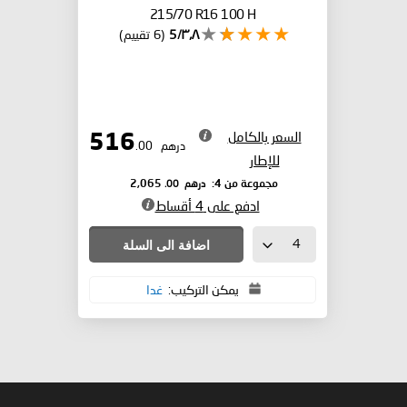
215/70 R16 100 H
٣٫٨/5
(6 تقييم)
السعر بالكامل
516
درهم
.00
للإطار
درهم
.00
مجموعة من 4:
2,065
ادفع على 4 أقساط
اضافة الى السلة
يمكن التركيب:
غدا