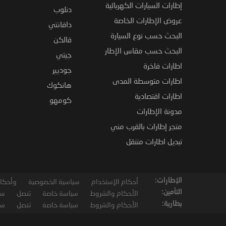
إطارات السيارات الكهربائية
دنلوب
عروض الإطارات الخاصة
دافانتي
البحث حسب نوع السيارة
فالكن
البحث حسب مقاس الإطار
جيتي
اطارات فاخرة
جوديير
اطارات متوسطة المدى
هانكوك
اطارات اقتصادية
كومهو
مدونة الإطارات
متجر إطارات بالقرب مني
تبديل اطارات متنقل
الإطارات:
أحكام الإستخدام
سياسية الخصوصية
وأحكام
التأمين:
الأحكام والشروط
سياسة خاصة
تنصل
سي
بطارية:
الأحكام والشروط
سياسة خاصة
تنصل
سي