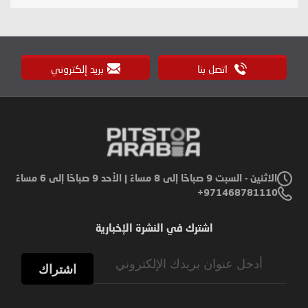
اتصل بنا
بريد إلكتروني
الاثنين - السبت 9 صباحًا إلى 8 مساءً | الأحد 9 صباحًا إلى 6 مساءً
971468781110+
اشترك في النشرة الإخبارية
Sign
Up
اشتراك
for
Our
Newsletter: