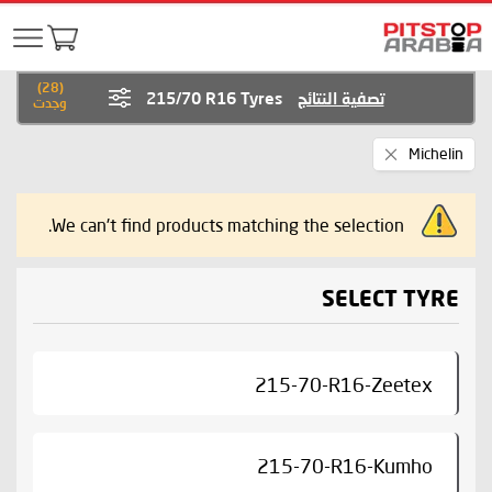
)
28
(
تصفية النتائج
215/70 R16 Tyres
وجدت
Remove
Michelin
This
Item
We can't find products matching the selection.
SELECT TYRE
215-70-R16-Zeetex
215-70-R16-Kumho