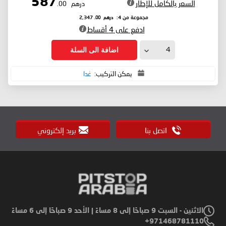
587
السعر بالكامل للإطار
درهم
.00
درهم
.00
مجموعة من 4:
2,347
ادفع على 4 أقساط
اضافة الى السلة
يمكن التركيب:
غدا
اتصل بنا
بريد إلكتروني
الاثنين - السبت 9 صباحًا إلى 8 مساءً | الأحد 9 صباحًا إلى 6 مساءً
971468781110+