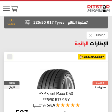
)
1
(
تصفية النتائج
225/50 R17 Tyres
وجدت
Remove
Dunlop
This
Item
الإطارات
الرائجة
السنة
2026
1
ضمان لمدة
اليابان
SP Sport Maxx 060+
225/50 R17 98 Y
٤٫٧/5
(9 تقييم)