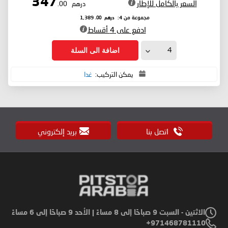
347
السعر بالكامل للإطار
درهم
.00
درهم
.00
مجموعة من 4:
1,389
ادفع على 4 أقساط
اضافة الى السلة
يمكن التركيب:
غدا
اتصل بنا
بريد إلكتروني
الاثنين - السبت 9 صباحًا إلى 8 مساءً | الأحد 9 صباحًا إلى 6 مساءً
971468781110+