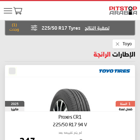
)
1
(
تصفية النتائج
225/50 R17 Tyres
وجدت
Remove
Toyo
This
Item
الإطارات
الرائجة
السنة
2025
1
ضمان لمدة
ماليزيا
Proxes CR1
225/50 R17 94 V
لم يتم تقييمه بعد