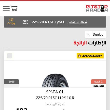
)
1
(
تصفية النتائج
225/70 R15C Tyres
وجدت
Remove
Dunlop
This
Item
الإطارات
الرائجة
السنة
2025
1
ضمان لمدة
SP VAN 01
225/70 R15C 112/110 R
لم يتم تقييمه بعد