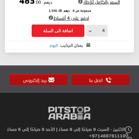
483
السعر بالكامل للإطار
درهم
.00
درهم
.00
مجموعة من 4:
1,930
ادفع على 4 أقساط
اضافة الى السلة
يمكن التركيب:
اليوم
اتصل بنا
بريد إلكتروني
الاثنين - السبت 9 صباحًا إلى 8 مساءً | الأحد 9 صباحًا إلى 6 مساءً
971468781110+