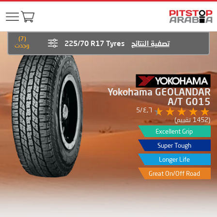
)
7
(
تصفية النتائج
225/70 R17 Tyres
وجدت
Yokohama GEOLANDAR
A/T G015
٤٫٦/5
(1452 تقييم)
Excellent Grip
Super Tough
Longer Life
Great On/Off Road