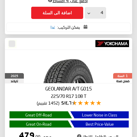
ادفع على 4 أقساط
اضافة الى السلة
يمكن التركيب:
غدا
السنة
2025
1
ضمان لمدة
تايلاند
GEOLANDAR A/T G015
225/70 R17 108 T
٤٫٦/5
(1452 تقييم)
Great Off-Road
Lower Noise in Class
Great On-Road
Best Price-Value
479
السعر بالكامل للإطار
درهم
.00