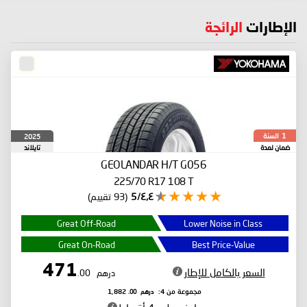
الإطارات
الرائجة
السنة
2025
1
ضمان لمدة
تايلاند
GEOLANDAR H/T G056
225/70 R17 108 T
٤٫٤/5
(93 تقييم)
Great Off-Road
Lower Noise in Class
Great On-Road
Best Price-Value
471
السعر بالكامل للإطار
درهم
.00
درهم
.00
مجموعة من 4:
1,882