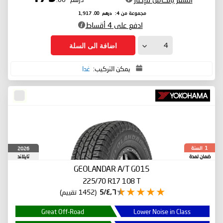
درهم
.00
مجموعة من 4:
1,917
ادفع على 4 أقساط
اضافة الى السلة
يمكن التركيب:
غدا
السنة
2026
1
ضمان لمدة
تايلاند
GEOLANDAR A/T G015
225/70 R17 108 T
٤٫٦/5
(1452 تقييم)
Great Off-Road
Lower Noise in Class