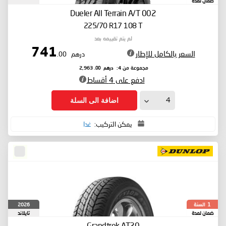
ضمان لمدة
Dueler All Terrain A/T 002
225/70 R17 108 T
لم يتم تقييمه بعد
741
السعر بالكامل للإطار
درهم
.00
درهم
.00
مجموعة من 4:
2,963
ادفع على 4 أقساط
اضافة الى السلة
يمكن التركيب:
غدا
السنة
2026
1
ضمان لمدة
تايلاند
Grandtrek AT20