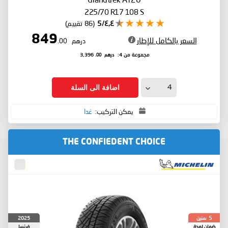
225/70 R17 108 S
٤٫٤/5
(86 تقييم)
849
السعر بالكامل للإطار
درهم
.00
درهم
.00
مجموعة من 4:
3,396
اضافة الى السلة
يمكن التركيب:
غدا
THE CONFIEDENT CHOICE
سنين
2025
5
ضمان لمدة
فرنسا