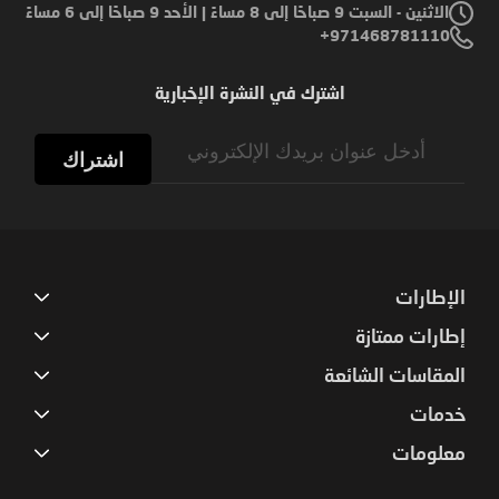
الاثنين - السبت 9 صباحًا إلى 8 مساءً | الأحد 9 صباحًا إلى 6 مساءً
971468781110+
اشترك في النشرة الإخبارية
Sign
Up
اشتراك
for
Our
Newsletter:
الإطارات
إطارات ممتازة
المقاسات الشائعة
خدمات
معلومات