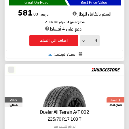
Great On-Road
Best Price-Value
581
السعر بالكامل للإطار
درهم
.00
درهم
.00
مجموعة من 4:
2,326
ادفع على 4 أقساط
اضافة الى السلة
يمكن التركيب:
غدا
السنة
2025
1
ضمان لمدة
هنغاريا
Dueler All Terrain A/T 002
225/70 R17 108 T
لم يتم تقييمه بعد