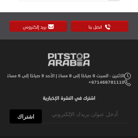
اتصل بنا
بريد إلكتروني
الاثنين - السبت 9 صباحًا إلى 8 مساءً | الأحد 9 صباحًا إلى 6 مساءً
971468781110+
اشترك في النشرة الإخبارية
Sign
Up
اشتراك
for
Our
Newsletter: