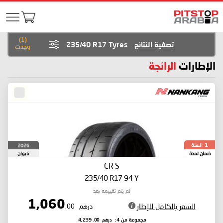
)
1
(
تصفية النتائج
235/40 R17 Tyres
وجدت
الإطارات
الرائجة
السنة
2026
1
ضمان لمدة
تايوان
CR S
235/40 R17 94 Y
لم يتم تقييمه بعد
1,060
السعر بالكامل للإطار
درهم
.00
درهم
.00
مجموعة من 4:
4,239