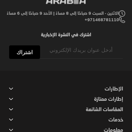
الاثنين - السبت 9 صباحًا إلى 8 مساءً | الأحد 9 صباحًا إلى 6 مساءً
971468781110+
اشترك في النشرة الإخبارية
Sign
Up
اشتراك
for
Our
Newsletter:
الإطارات
إطارات ممتازة
المقاسات الشائعة
خدمات
معلومات