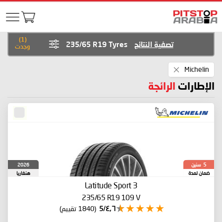
)
1
(
تصفية النتائج
235/65 R19 Tyres
وجدت
Remove
Michelin
This
Item
الإطارات
الرائجة
سنين
2026
5
ضمان لمدة
هنغاريا
Latitude Sport 3
235/65 R19 109 V
٤٫٦/5
(1840 تقييم)