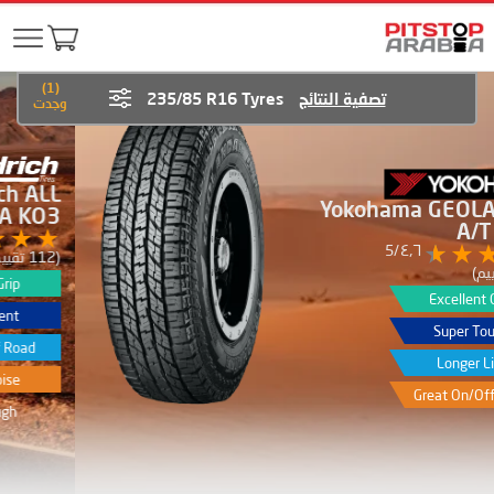
)
1
(
تصفية النتائج
235/85 R16 Tyres
وجدت
BFGoodrich ALL
TERRAIN T/A KO3
٤٫٧/5
(112 تقييم)
Excellent Grip
Fuel Efficient
Excellent off Road
Lowest Noise
Super Tough