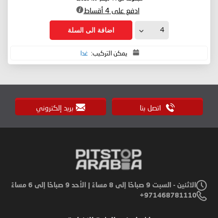
ادفع على 4 أقساط
اضافة الى السلة
يمكن التركيب:
غدا
اتصل بنا
بريد إلكتروني
الاثنين - السبت 9 صباحًا إلى 8 مساءً | الأحد 9 صباحًا إلى 6 مساءً
971468781110+