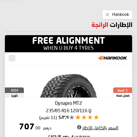
Remove
Hankook
This
Item
الإطارات
الرائجة
FREE ALIGNMENT
WHEN U BUY 4 TYRES
السنة
2024
1
ضمان لمدة
كوريا
الجنوبية
Dynapro MT2
235/85 R16 120/116 Q
٣٫٩/5
(11 تقييم)
707
السعر بالكامل للإطار
درهم
.00
درهم
.00
مجموعة من 4:
2,829